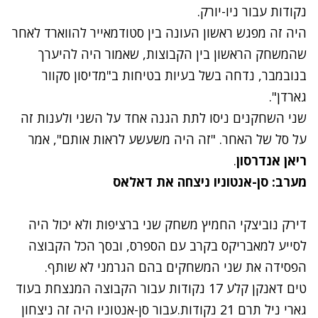
נקודות עבור ניו-יורק.
היה זה מפגש ראשון העונה בין סטודמאייר להווארד לאחר
שהמשחק הראשון בין הקבוצות, שאמור היה להיערך
בנובמבר, נדחה בשל בעיות בטיחות ב"מדיסון סקוור
גארדן".
שני השחקנים ניסו לתת הגנה אחד על השני ולענות זה
על סל של האחר. "זה היה משעשע לראות אותם", אמר
ריאן אנדרסון
.
מערב: סן-אנטוניו ניצחה את דאלאס
דירק נוביצקי החמיץ משחק שני ברציפות ולא יכול היה
לסייע למאבריקס בקרב עם הספרס, ובסך הכל הקבוצה
הפסידה את שני המשחקים בהם הגרמני לא שותף.
טים דאנקן קלע 17 נקודות עבור הקבוצה המנצחת בעוד
גארי ניל תרם 21 נקודות.עבור סן-אנטוניו היה זה ניצחון