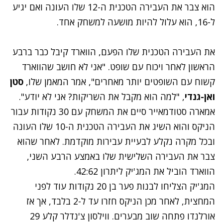
הוא צבר את העבירה הטכנית ה-12 שלו העונה ואם יגיע
ל-16, הוא עלול להיות מושעה למשחק אחד.
את העבירה הטכנית שלו הפעם, הווארד קיבל כבר ברבע
הראשון לאחר ויכוח עם שופט. "אני לא חושב שהווארד
קשוח עם השופטים יותר מאחרים", אמר המאמן שלו,
סטן
ואן-גנדי
, "למה הוא מקבל את השריקות? אני לא יודע".
אמארה סטודמאייר סיים את המשחק עם 30 נקודות עבור
הניקס והוא השיג את העבירה הטכנית ה-10 שלו העונה
ובכל מקרה נקלע לבעיית עבירות מוקדמת. לאחר שהוא
צבר את העבירה השלישית שלו באמצע הרבע השני,
הווארד הוביל את המג'יק ליתרון 42:62.
המג'יק הצליחו לבנות פער בן 20 נקודות עוד לפני
המחצית, לאחר מכן הניקס חזרו עד ל-2 בלבד, אך אז
אורלנדו פתחה שוב מבערים. ווילסון צ'נדלר קלע 29