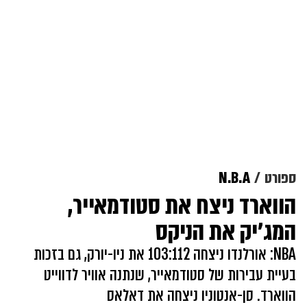
ספורט
N.B.A
הווארד ניצח את סטודמאייר,
המג'יק את הניקס
NBA: אורלנדו ניצחה 103:112 את ניו-יורק, גם בזכות
בעיית עבירות של סטודמאייר, שנתנה אוויר לדווייט
הווארד. סן-אנטוניו ניצחה את דאלאס