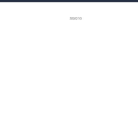
ופנה
דיגיטל
פרסומת