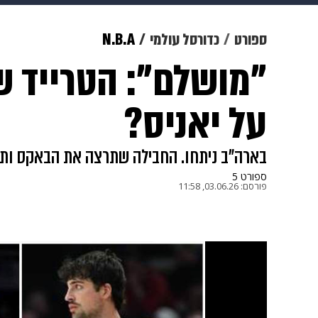
תרבות
צבא וביטחון
makoZ
ספורט
כדורסל עולמי
N.B.A
"מושלם": הטרייד ש
גאווה
ויוה
משפט
תשעה חוד
על יאניס?
בארה"ב ניתחו. החבילה שתרצה את הבאקס ותה
ספורט 5
פורסם:
03.06.26, 11:58