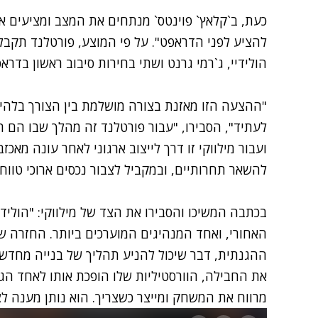
כעת, ב`קלאץ` פוינטס` מנתחים את המצב ומציעים את
להציע לפני הדראפט". על פי המוצע, פורטלנד תקבל 
הולידיי, ג`רמי גרנט ושתי בחירות סיבוב ראשון בדראפט של 2028 ובדראפט 
"ההצעה הזו מאזנת בצורה מושלמת בין הצורך בלהיו
לעתיד", הסבירו, "עבור פורטלנד זה מהלך שבו הם ה
ועבור מילווקי זו דרך לייצוב ארגוני לאחר עונה מ
להשאר תחרותיים, ובמקביל לצבור נכסים ארוכי טוו
בכתבה המשיכו והסבירו את הצד של מילווקי: "הוליד
האחורי, ואחד המנהיגים המוערכים ביותר. החזרה 
ההגנתית, דבר שיכול להניע תהליך של בנייה מחדש 
את החבילה, הוורסטיליות שלו הופכת אותו לאחד הג
מרווח את המשחק ומייצר כשצריך. הוא נותן מענה לצו