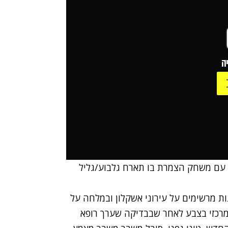
ה
חזור השלישי של ליגת ווינר ייפתח הערב (18:15) עם משחק הצמרת בו תארח גלבוע/גליל
דד קטש מגיעים למשחק אחרי 2 ניצחונות מרשימים על עירוני אשקלון ובמלחה על
מרכזי בצבע לאחר שבבדיקה שערך רופא