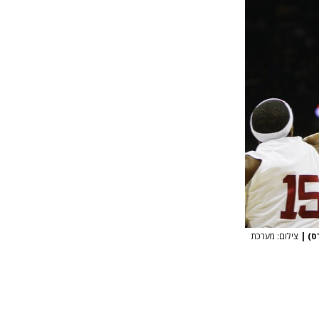
ס)
|
צילום: מערכת