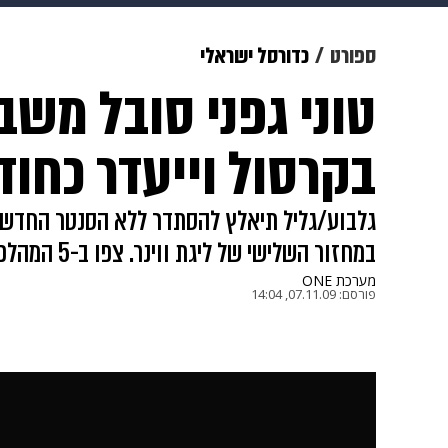
תרבות
צבא וביטחון
makoZ
ספורט
כדורסל ישראלי
טוני גפני סובל מש
גאווה
ויוה
משפט
תשעה חוד
בקרסול וייעדר כחו
במחזור השלישי של ליגת ווינר. צפו ב-5 המהלכים הבולטים במחזור האחרון
מערכת ONE
פורסם:
07.11.09, 14:04