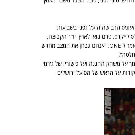
החדש, טוני גפני, סובל משבר משבר מאמץ
עומס הרב שהיה על גפני בשבועות
ייקרס, טרם בואו לארץ. יו"ר הקבוצה,
, התייחס לפציעתו המפתיעה של גפני כשאמר ל-ONE: "אנחנו נבחן את המצב מחדש
חלטה".
ך על משחק ההגנה ועל כישוריו של ג'רמי
ו הנהדר שמגיע אחרי תצוגה מדהימה של 36 נקודות על הראש של הפועל ירושלים