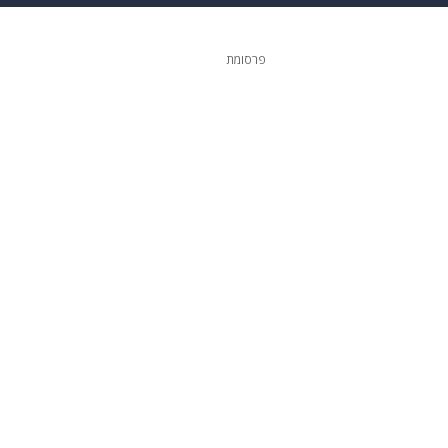
ופנה
דיגיטל
פרסומת