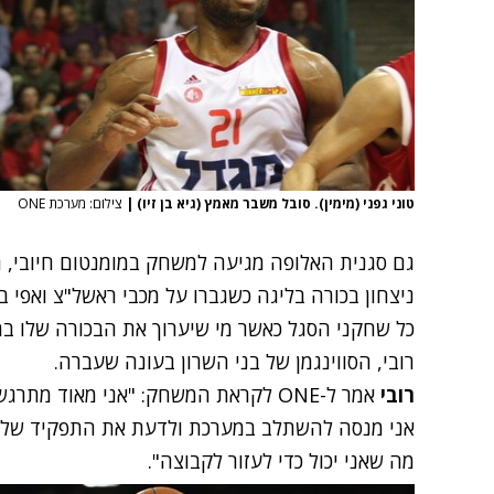
טוני גפני (מימין). סובל משבר מאמץ (גיא בן זיו)
|
צילום: מערכת ONE
גם סגנית האלופה מגיעה למשחק במומנטום חיובי, ח
ניצחון בכורה בליגה כשגברו על מכבי ראשל"צ ואפי ב
כל שחקני הסגל כאשר מי שיערוך את הבכורה שלו במ
רובי, הסווינגמן של בני השרון בעונה שעברה.
רובי
אמר ל-ONE לקראת המשחק: "אני מאוד מ
אני מנסה להשתלב במערכת ולדעת את התפקיד שלי בק
מה שאני יכול כדי לעזור לקבוצה".