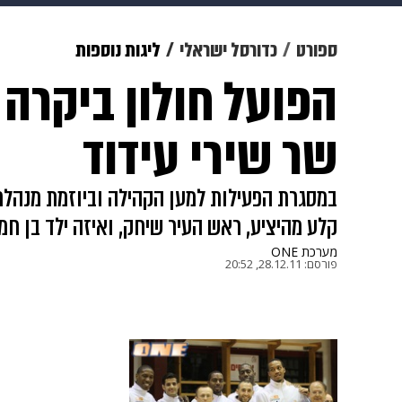
מוזיקה
תרבות
צבא וביטחון
ספורט
כדורסל ישראלי
ליגות נוספות
הפועל חולון ביקרה
דיגיטל
גאווה
ויוה
משפט
שר שירי עידוד
במסגרת הפעילות למען הקהילה וביוזמת מנהלת
קלע מהיציע, ראש העיר שיחק, ואיזה ילד בן ח
מערכת ONE
פורסם:
28.12.11, 20:52