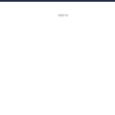
 הבית
אופנה
פרסומת