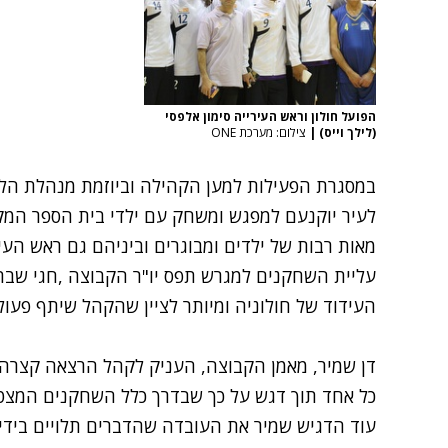
הפועל חולון וראש העירייה סימון אלפסי
(לילך וייס)
|
צילום: מערכת ONE
במסגרת הפעילות למען הקהילה וביוזמת מנהלת הלי
לעיר יוקנעם למפגש ומשחק עם ילדי בית הספר המקו
מאות רבות של ילדים ומבוגרים וביניהם גם ראש העיר, 
עליית השחקנים למגרש תפס יו"ר הקבוצה ,חגי שבתא
העידוד של חולוניה ומיותר לציין שהקהל שיתף פעול
דן שמיר, מאמן הקבוצה, העניק לקהל הרצאה קצר
כל אחד תוך דגש על כך שבדרך כלל השחקנים המצטי
עוד הדגיש שמיר את העובדה שהדברים תלויים בידיי