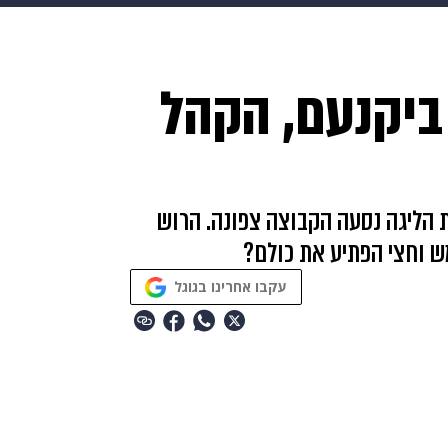
makoZ
בריאות
HIX
ספורט
כסף
הורים
עיצוב
 ביקנעם, הקהל
תשעה חודשים
מתכונים
פרויקטים מיוחדים
 הליגה נסעה הקבוצה צפונה. הרוש
מש וחצי הפתיע את כולם?
עקבו אחרינו בגוגל