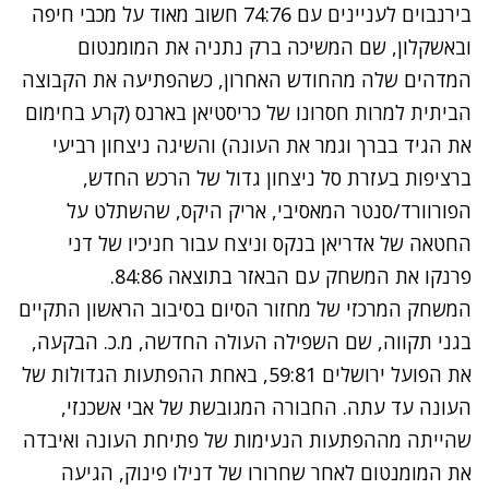
בירנבוים לעניינים עם 74:76 חשוב מאוד על מכבי חיפה
ובאשקלון, שם המשיכה ברק נתניה את המומנטום
המדהים שלה מהחודש האחרון, כשהפתיעה את הקבוצה
הביתית למרות חסרונו של כריסטיאן בארנס (קרע בחימום
את הגיד בברך וגמר את העונה) והשיגה ניצחון רביעי
ברציפות בעזרת סל ניצחון גדול של הרכש החדש,
הפורוורד/סנטר המאסיבי, אריק היקס, שהשתלט על
החטאה של אדריאן בנקס וניצח עבור חניכיו של דני
פרנקו את המשחק עם הבאזר בתוצאה 84:86.
המשחק המרכזי של מחזור הסיום בסיבוב הראשון התקיים
בגני תקווה, שם השפילה העולה החדשה, מ.כ. הבקעה,
את הפועל ירושלים 59:81, באחת ההפתעות הגדולות של
העונה עד עתה. החבורה המגובשת של אבי אשכנזי,
שהייתה מההפתעות הנעימות של פתיחת העונה ואיבדה
את המומנטום לאחר שחרורו של דנילו פינוק, הגיעה