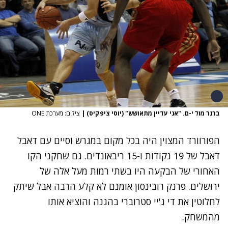
ברנר מול י-ם. "אני עדיין מתאושש" (יוסי ציפקיס)
|
צילום: מערכת ONE
הפורוורד המצוין היה בכל מקום במגרש וסיים עם דאבל
דאבל של 19 נקודות ו-15 ריבאונדים. גם שחקני הקו
האחורי של הבקעה היו בשתי רמות מעל אלה של
ירושלים. פרנק רובינסון אומנם לא קלע הרבה אבל שיתק
לחלוטין את די ג'יי סטרוברי בהגנה והוציא אותו
מהמשחק.