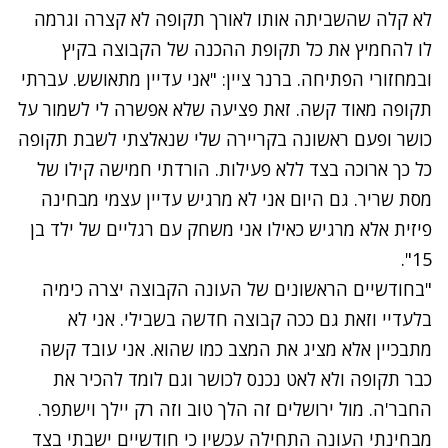
נסה שוב
לא קלה שהשביתה אותו לאורך תקופה לא קצרה וגרמה
לו להחמיץ את כל תקופת ההכנה של הקבוצה בקיץ
ובמחזורי הפתיחה. ברנר ציין: "אני עדיין מתאושש. עברתי
תקופה מאוד קשה. זאת פציעה שלא אפשרה לי לשמור על
כושר ופעם ראשונה בקריירה שלי שנאלצתי לשבת תקופה
כל כך ארוכה בצד ללא פעילות. הורדתי חמישה קילו של
מסת שריר. גם היום אני לא מרגיש עדיין עצמי מבחינה
פיזית אלא מרגיש כאילו אני משחק עם רגליים של ילד בן
15".
"בחודשיים הראשונים של העונה הקבוצה יצרה כימיה
בלעדיי וזאת גם ככה קבוצה חדשה בשבילי. אני לא
מתבכיין אלא מציג את המצב כמו שהוא. אני עובד קשה
כבר תקופה ולא לאט נכנס לכושר וגם לומד להכיר את
החבר'ה. מול ירושלים זה הלך טוב וזה רק יילך וישתפר.
מבחינתי העונה התחילה עכשיו כי חודשיים ישבתי בצד