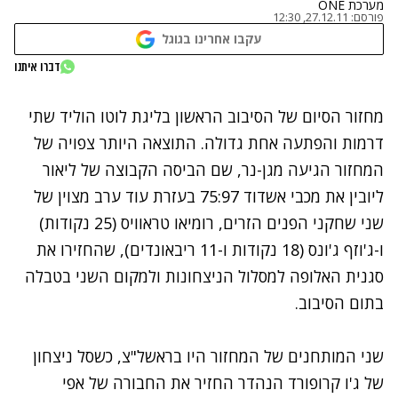
מערכת ONE
פורסם:
27.12.11, 12:30
עקבו אחרינו בגוגל
דברו איתנו
נתקלנו בבעיה
מחזור הסיום של הסיבוב הראשון בליגת לוטו הוליד שתי
נסה שוב
דרמות והפתעה אחת גדולה. התוצאה היותר צפויה של
המחזור הגיעה מגן-נר, שם הביסה הקבוצה של ליאור
ליובין את מכבי אשדוד 75:97 בעזרת עוד ערב מצוין של
שני שחקני הפנים הזרים, רומיאו טראוויס (25 נקודות)
ו-ג'וזף ג'ונס (18 נקודות ו-11 ריבאונדים), שהחזירו את
סגנית האלופה למסלול הניצחונות ולמקום השני בטבלה
בתום הסיבוב.
שני המותחנים של המחזור היו בראשל"צ, כשסל ניצחון
של ג'ו קרופורד הנהדר החזיר את החבורה של אפי