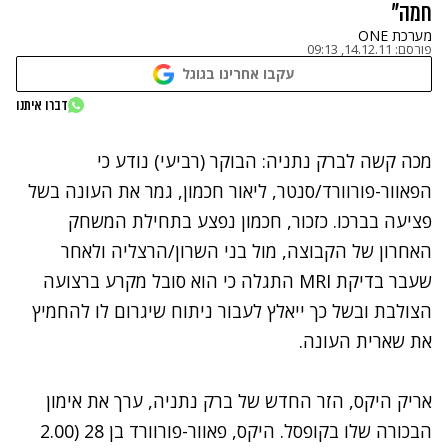
חמה"
מערכת ONE
פורסם:
14.12.11, 09:13
עקבו אחרינו בגוגל
דברו איתנו
נתקלנו בבעיה
מכה קשה לברק נתניה: הבוקר (רביעי) נודע כי
נסה שוב
הפאוור-פורוורד/סנטר, ליאור חכמון, גמר את העונה בשל
פציעה בברכו. כזכור, חכמון נפצע בתחילת המשחק
האחרון של הקבוצה, מול בני השרון/הרצליה ולאחר
שעבר בדיקת MRI התגלה כי הוא סובל מקרע ברצועה
הצולבת ובשל כך ייאלץ לעבור ניתוח שיגרום לו להחמיץ
את שארית העונה.
אריק היקס, הזר החדש של ברק נתניה, ערך את אימון
הבכורה שלו בקופסל. היקס, פאוור-פורוורד בן 28 (2.00