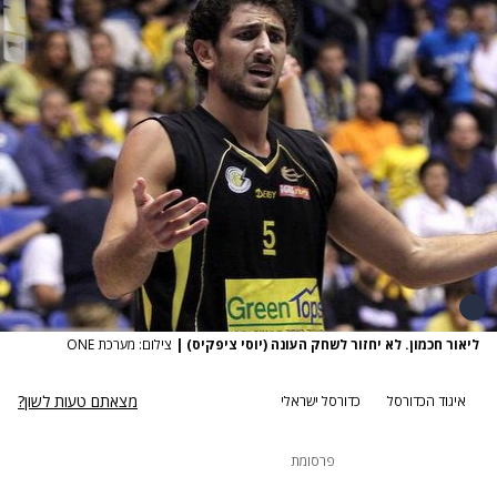
ליאור חכמון. לא יחזור לשחק העונה (יוסי ציפקיס)
|
צילום: מערכת ONE
מצאתם טעות לשון?
איגוד הכדורסל
כדורסל ישראלי
פרסומת