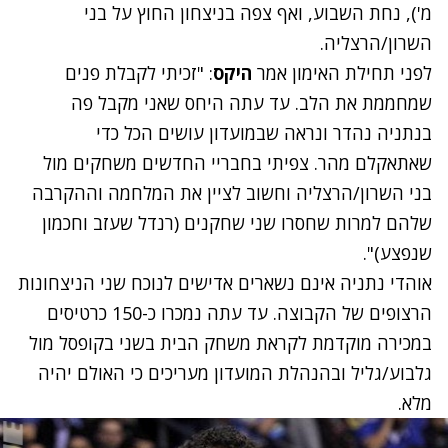
מ'), נחת השבוע, ואף צפה בניצחון החוץ על בני
השרון/הרצליה.
לפני תחילת האימון אמר
היקס
: "זכיתי לקבלת פנים
שמחממת את הלב. עד עתה היחס שאני מקבל פה
בנתניה נהדר ונראה שבמועדון עושים הכל כדי
שאתאקלם מהר. צפיתי בחבריי החדשים משחקים מול
בני השרון/הרצליה וחשוב לציין את המלחמה וההקרבה
שלהם למרות שחסרו שני שחקנים (רנדל שעזב וחכמון
שנפצע)".
אוהדי נתניה אינם נשארים אדישים לנוכח שני הניצחונות
הרצופים של הקבוצה. עד עתה נמכרו כ-150 כרטיסים
במכירה מוקדמת לקראת משחק הבית בשני בקופסל מול
גלבוע/גליל ובהנהלת המועדון מעריכים כי האולם יהיה
מלא.