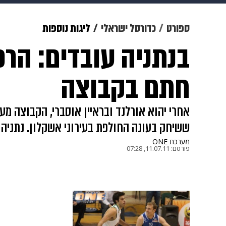
תרבות
צבא וביטחון
makoZ
ספורט
כדורסל ישראלי
ליגות נוספות
בנתניה עובדים: הרכ
גאווה
ויוה
משפט
תשעה חוד
חתם בקבוצה
אחרי יהוא אורלנד ובראיין אוסברי, הקבוצה מע
ששיחק בעונה החולפת בעירוני אשקלון. נתניה
מערכת ONE
פורסם:
11.07.11, 07:28