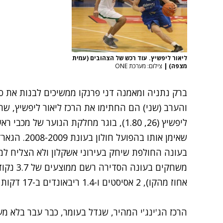
ליאור ליפשיץ. עוד רכש של הצהובים (עמית
מצפה)
|
צילום: מערכת ONE
ברק נתניה ומאמנה דני פרנקו ממשיכים לבנות את
והערב (שני) הם החתימו את הרכז ליאור ליפשיץ, שח
ליפשיץ (26, 1.80), בוגר מחלקת הנוער של
שאימן אותו בהפועל חולון בעונת 2008-2009. הגארד צפוי לשמש כרכז המחליף של הקבוצה.
אחוז מהקו), 2 אסיסטים ו-1.4 ריבאונדים ב-17 דקות למשחק.
הרכז הג'ינג'י המהיר, שגדל בעומר, כבר עבר בלא מ