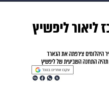
בריאות
HIX
ספורט
כסף
הורים
עיצוב הבית
א
ז ליאור ליפשיץ
שים
מתכונים
פרויקטים מיוחדים
יר היהלומים צירפתה את הגארד
 תהיה התחנה השביעית של ליפשיץ
עקבו אחרינו בגוגל