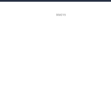
ופנה
דיגיטל
פרסומת