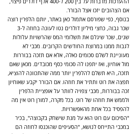
ההערכות מדברות על בין 200 ל-400 אלף דולרים פיצוי,
אם הצהובים יזכו אצל הבורר.
בנוסף, כפי שפורסם אתמול כאן באתר, יותם הלפרין רוצה
שכר גבוה, כחצי מיליון דולרים נטו לעונה בחוזה ל-3
שנים, שכר שיגלם את תשלומי המס שהרשויות עלולות
לגבות ממנו במרוצת החודשים הקרובים. מכבי לא
מעוניינת לשלם סכומים כאלה, אלא אם תזכה בבוררות
מול אוחיון, ואז יתפנו לה סכומי כסף מכובדים. מכאן שאם
תזכה, היא תשלם להלפרין יותר ממה שהתכוונה להוציא,
תפצה את רוט ותתיר את חוזהו. אם הבורר יקבע שאוחיון
זכה בבוררות, מכבי צפויה לוותר על אופציית הלפרין
ולממש את חוזהו של רוט. בכל מקרה, למורן רוט אין מה
להפסיד בכל אחת מהאפשרויות.
"הסיכום עם רוט הוא על מנת שישחק בקבוצה", בכיר
במכבי התייחס לנושא, "הסעיפים שהוכנסו לחוזה הם