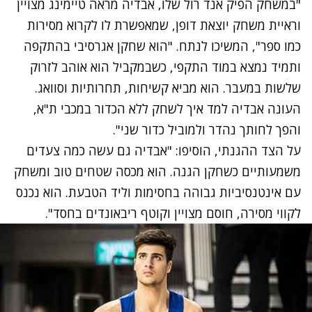
"במשחק הפיק אנד רול שלו, אבדיה מראה טיימינג מצויין
וראיית משחק יוצאת דופן, שמאפשרת לו לקרוא מסירות
כמו ספר", המשיכו לנתח. "הוא שחקן אגרסיבי בהתקפה
ותמיד נמצא במוד התקפי, כשבמקביל הוא אוהב לזרוק
שלשות במעבר. הוא מביא קשיחות, תחרותיות וסוואג.
העונה אבדיה למד איך לשחק ללא הכדור במכבי ת"א,
והפך לחותך נהדר ולמוביל כדור שני".
על הצד ההגנתי, הוסיפו: "אבדיה גם עשה כמה צעדים
משמעותיים כשחקן הגנה. הוא מכסה שטחים טוב ומשחק
עם אינטנסיביות גבוהה בחסימות וליד הטבעת. הוא נכנס
לקווי מסירה, חוסם מצויין וקוטף ריבאונדים בחסד".