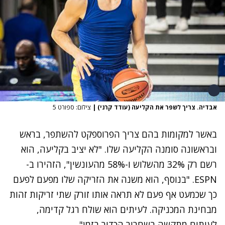
אבדיה. צריך לשפר את הקליעה (עודד קרני)
|
צילום: ספורט 5
באשר למקומות בהם צריך הפרוספקט להשתפר, בראש
ובראשונה סומנה הקליעה שלו. "לא יציב בקליעה, הוא
רשם רק 32% מהשלוש ו-58% מהעונשין", הזהירו ב-
ESPN. "בנוסף, הוא משנה את הזריקה שלו מפעם לפעם
כך שכמעט אף פעם לא תראה אותו זורק שתי זריקות זהות
מבחינת המכניקה. לעיתים הוא שולח רגל קדימה,
לעיתים מתקשה בשחרור הכדור בזמן".