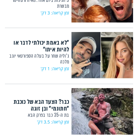
3 חגיגות ביום אחד: מאיה ורטהיימר
מבשרת
זמן קריאה: 3 דק'
"לא באמת יכולתי לדבר או
להיות איתו"
ג'וליה שחר על בעלה הספורטאי יוגב
מלכה
זמן קריאה: 1 דק'
כבר? הצעד הבא של כוכבת
"חתונמי" ובן זוגה
בת ה-35 כבר בפרק הבא
זמן קריאה: 3.5 דק'