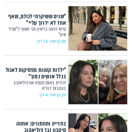
"שנים ששיקרתי לכולם, שאף
אחד לא ידרוך עליי"
קייסי זפטה בריאיון הכי חשוף ל"ספיל
איט"
זמן קריאה: 14 דק'
"ילדות קטנות מפסיקות לאכול
בגלל אנשים כמוך"
יהודית באומן תקפה את פוליאקוב
בעקבות דבריה
זמן קריאה: 4 דק'
בחזייה ותחתונים: אחווה
סיטבון נגד פוליאקוב