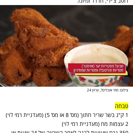
רוטב צ'ילי, חרדל ומיונז.
צילום: מתי אוכלים?, ערוץ 24
טבחה
1 ק"ג בשר שריר חתוך (מס’ 8 או מס’ 5) (מעדניית רמי לוי)
2 עצמות מח (מעדניית רמי לוי)
350 גרם שעועית לבנה לאחר השרייה של 24 שעות או