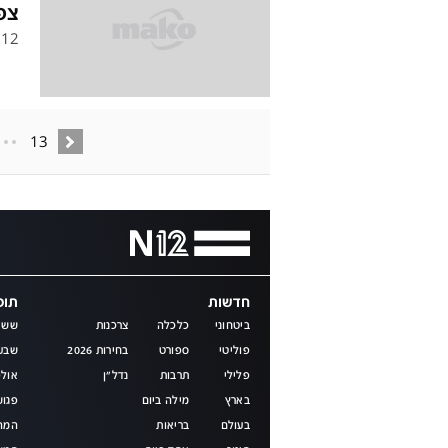
צפו
12
13
חדשות
תוכנ
ביטחוני
כלכלה
צרכנות
שש 
פוליטי
ספורט
בחירות 2026
שבע
פלילי
תרבות
נדל"ן
אולפ
בארץ
מילה ביום
פגוש
בעולם
בריאות
המהד