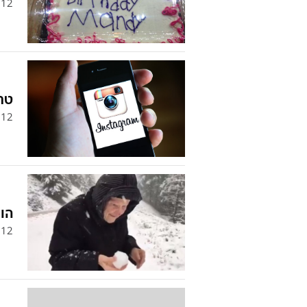
12
טרנ
12
הוי
12