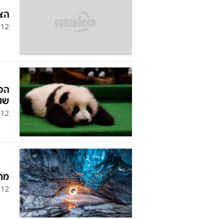
הצ
12
הפנ
שק
12
מה
12