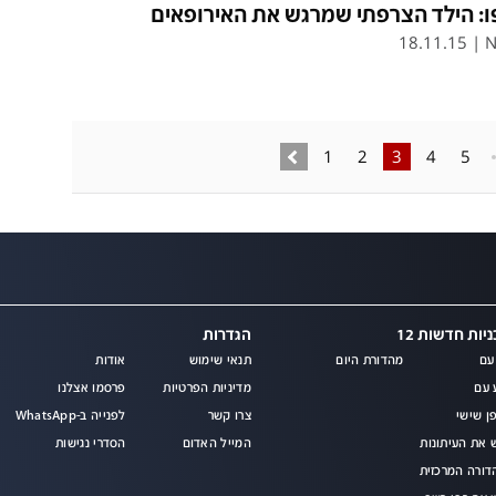
: הילד הצרפתי שמרגש את האירופאים
18.11.15
|
N
1
2
3
4
5
יות חדשות 12
הגדרות
עם
מהדורת היום
תנאי שימוש
אודות
מ
 עם
מדיניות הפרטיות
פרסמו אצלנו
ן שישי
צרו קשר
לפנייה ב-WhatsApp
 את העיתונות
המייל האדום
הסדרי נגישות
ורה המרכזית