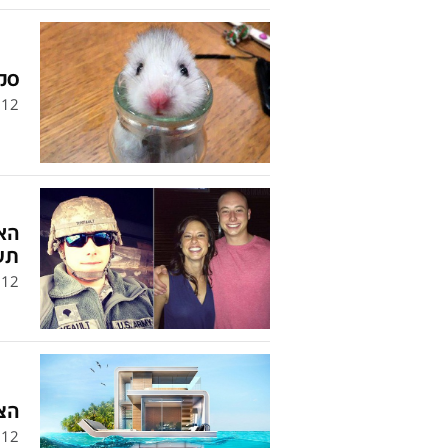
סקר
12
האם
תש
12
הצ
12