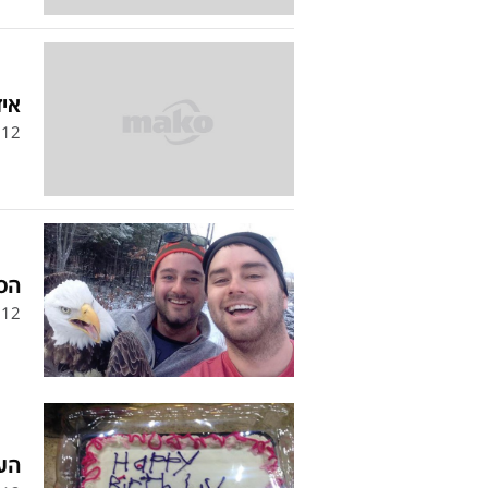
איז
12
הסל
12
העו