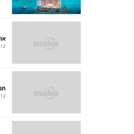
אח
12
תמו
12