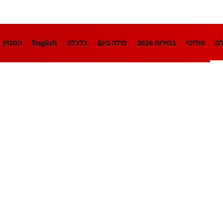
לם
פוליטי
בחירות 2026
מילה ביום
כלכלה
English
המגזין
חינוך
צרכנות
עיצוב ונדל"ן
TECH12
ספורט
פרשנות
בריאו
DA
תוכניות
דרושים חדשות 12
business