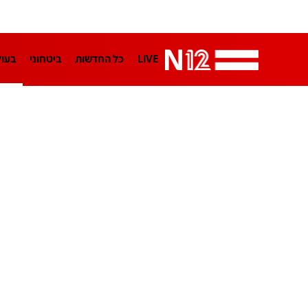
LIVE
כל החדשות
ביטחוני
בעו
LifeStyle
מדיני
בארץ
פלילי
הפודקאסטים
נוסבאום מקליד
TA