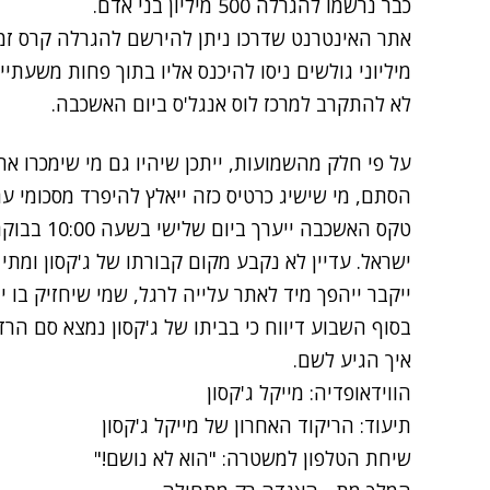
כבר נרשמו להגרלה 500 מיליון בני אדם.
אתר האינטרנט שדרכו ניתן להירשם להגרלה
קרס זמ
מיליוני גולשים ניסו להיכנס אליו בתוך פחות משעת
לא להתקרב למרכז לוס אנגל'ס ביום האשכבה.
על פי חלק מהשמועות, ייתכן שיהיו גם מי שימכרו א
הסתם, מי שישיג כרטיס כזה ייאלץ להיפרד מסכומי ע
ישראל. עדיין לא נקבע מקום קבורתו של ג'קסון ומתי
ייקבר ייהפך מיד לאתר עלייה לרגל, שמי שיחזיק בו 
בסוף השבוע דיווח כי בביתו של ג'קסון נמצא סם הר
איך הגיע לשם.
הווידאופדיה: מייקל ג'קסון
תיעוד: הריקוד האחרון של מייקל ג'קסון
שיחת הטלפון למשטרה: "הוא לא נושם!"