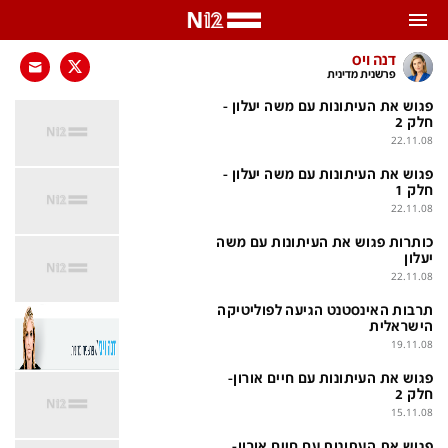
התראות
דנה ויס
פרשנית מדינית
באפשרותך לבחור את תדירות קבלת ההתראות
פגוש את העיתונות עם משה יעלון -
חלק 2
22.11.08
צ'אט הכתבים
כל ההתראות
פגוש את העיתונות עם משה יעלון -
צ'אט החדשות
רק מה שחשוב
חלק 1
22.11.08
כבוי
צ'אט הספורט
כותרות פגוש את העיתונות עם משה
יעלון
התראות
22.11.08
תרבות האינסטנט הגיעה לפוליטיקה
הישראלית
חדשות
19.11.08
כל החדשות
תחזית מזג האוויר
פגוש את העיתונות עם חיים אורון-
חלק 2
ביטחוני
אחד ביום
15.11.08
פגוש את העתונות עם חיים אורון-