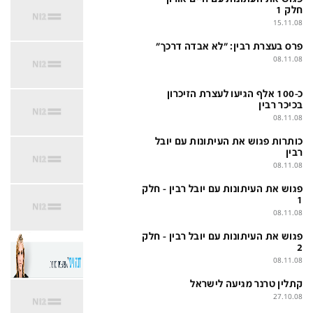
בעולם
D&B BUSINESS
חלק 1
15.11.08
פוליטי
אוכל
פרס בעצרת רבין: "לא אבדה דרכך"
בחירות 2026
ערב טוב עם גיא פינס
08.11.08
מילה ביום
נסיעות
כ-100 אלף הגיעו לעצרת הזיכרון
בכיכר רבין
כלכלה
מפת האתר
08.11.08
מונדיאל
12+
כותרות פגוש את העיתונות עם יובל
רבין
mako
English Edition
08.11.08
מגזין N12
דרושים חדשות 12
פגוש את העיתונות עם יובל רבין - חלק
1
08.11.08
תרבות
duns 100
פגוש את העיתונות עם יובל רבין - חלק
din.co.il
LifeStyle
2
08.11.08
מדיני
המומחים במשכנתאות
קתלין טרנר מגיעה לישראל
בארץ
MED12
27.10.08