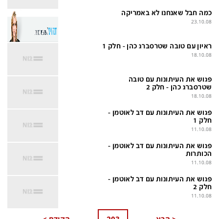
פלילי
המטולוגיה
כמה חבל שאנחנו לא באמריקה
23.10.08
חינוך
ועידות קשת 12
צרכנות
לאנג אמבישן
ראיון עם טובה שטרסברג כהן - חלק 1
18.10.08
עיצוב ונדל''ן
להיאבק בסרטן
TECH12
פרקינסון
פגוש את העיתונות עם טובה
שטרסברג כהן - חלק 2
18.10.08
ספורט
שכונה עם הכל
פגוש את העיתונות עם דב לאוטמן -
דעות ופרשנויות
כַּבֵּד את הַכָּבֵד
חלק 1
11.10.08
בריאות
השקעות למתקדמים
פגוש את העיתונות עם דב לאוטמן -
מדע וסביבה
שאלה אחת ביום
הכותרות
11.10.08
פודקאסטים
דרושים IL
פגוש את העיתונות עם דב לאוטמן -
חלק 2
נוסבאום מקליד
easy
11.10.08
DATA
<
הבא
203
הקודם
>