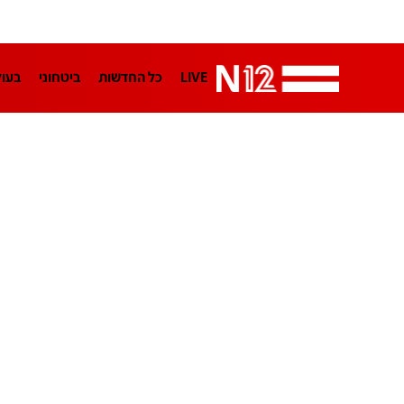
LIVE
כל החדשות
ביטחוני
בעו
LifeStyle
מדיני
בארץ
פלילי
הפודקאסטים
נוסבאום מקליד
TA