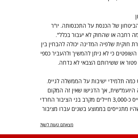
ן
ביטחון של הכנסת על התכנסותה. יו"ר
מה רחבה או שהחוק לא יעבור בכלל".
ת חוקית שלפיה המדינה יכולה להבחין בין
 השופטים כי לא ניתן להמשיך ולהעביר כספי
 פטור או ששירותם הצבאי לא נדחה.
מה תלמידי ישיבות על הממשלה לגייס.
היועמ"שית, אך הדגישו שאין זה המקום
לדון בו. "היועמ"שית עדכנה כי רשויות צה"ל יוכלו לגייס כ-3,000 חיילים מקרב בני הציבור החרדי
היו מתגייסים בממוצע בשנים עברו מציבור
מצאתם טעות לשון?