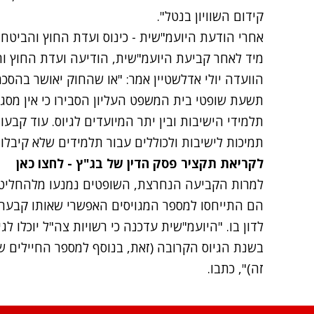
קידום השוויון בנטל".
אחרי הודעת היועמ"שית - כינוס ועדת החוץ והביטחו
מיד לאחר קביעת היועמ"שית, הודיעה ועדת החוץ וה
הוועדה יולי אדלשטיין אמר: "או שהחוק יאושר בהסכ
תשעת שופטי בית המשפט העליון הסבירו כי אין מסגר
תלמידי הישיבות ובין יתר המיועדים לגיוס. עוד קבעו
תמיכות לישיבות ולכוללים עבור תלמידים שלא קיבלו
לקריאת תקציר פסק הדין של בג"ץ - לחצו כאן
למרות הקביעה הנחרצת, השופטים נמנעו מלהחליט כ
הם התייחסו למספר המגויסים האפשרי שאותו קבעה 
בשנת הגיוס הקרובה (זאת, בנוסף למספר החיילים ש
זה)", כתבו.