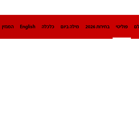
לם
פוליטי
בחירות 2026
מילה ביום
כלכלה
English
המגזין
חינוך
צרכנות
עיצוב ונדל"ן
TECH12
ספורט
פרשנות
בריאו
DA
תוכניות
דרושים חדשות 12
business