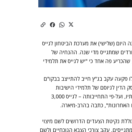
יום (שלישי) את מערכת הביטחון לגייס
ממוצע החרדים שמתגייס מדי שנה. ההנחיה של
 שהכריע פה אחד
כי "יש לגייס את תלמידי
ו פקעה עקב בג"ץ חייב להתייצב בבקו"ם
סק הדין לגיוסם של תלמידי הישיבות
החייבים בשירות צבאי, בהתאם לצורכי הצבא וליכולותיו, ועל-פי התחייבותה – לגייס 3,000
 האחרונות", כתבה בהרב-מיארה.
הכוללת נקיטת הצעדים הדרושים לשם מיצוי
טנציאל הגיוס ולהגדלת המספר האמור של 3,000 מתגייסים, עקב צורכי הצבא הנוכחיים ולשם