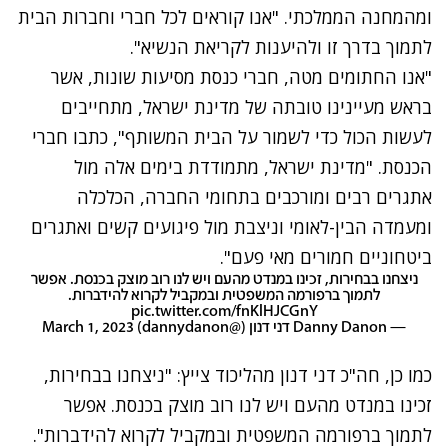
ומהמחנה הממלכתי
. "אנו קוראים לכל חברי וחברות הבית
לתמוך בדרך זו ולהיענות לקריאת הנשיא".
"אנו החתומים מטה, חברי כנסת מסיעות שונות, אשר
בראש מעיינינו טובתה של מדינת ישראל, מתחייבים
לעשות הכול כדי לשמור על הבית המשותף", כתבו חברי
הכנסת. "מדינת ישראל, מתמודדת בימים אלה מול
אתגרים רבים ומורכבים בתחומי החברה, הכלכלה
ומעמדה הבין-לאומי וניצבת מול פיגועים קשים ואתגרים
ביטחוניים חמורים מאי פעם".
ניצחנו בבחירות, זכינו במנדט מהעם ויש לנו רוב מוצק בכנסת. אפשר
לתמוך ברפורמה המשפטית ובמקביל לקרוא להידברות.
pic.twitter.com/fnKlHJCGnY
— Danny Danon דני דנון (@dannydanon)
March 1, 2023
כמו כן, חה"כ דני דנון מהליכוד צייץ: "ניצחנו בבחירות,
זכינו במנדט מהעם ויש לנו רוב מוצק בכנסת. אפשר
לתמוך ברפורמה המשפטית ובמקביל לקרוא להידברות".