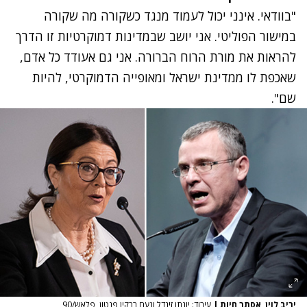
"בוודאי. אינני יכול לעמוד מנגד כשקורה מה שקורה
במישור הפוליטי. אני יושב שבמדינות דמוקרטיות זו הדרך
להראות את מורת הרוח הברורה. אני גם אעודד כל אדם,
שאכפת לו ממדינת ישראל ומאופייה הדמוקרטי, להיות
שם".
יריב לוין, אסתר חיות
|
עיבוד: יונתן זינדל ונעם רבקין פנטון, פלאש/90