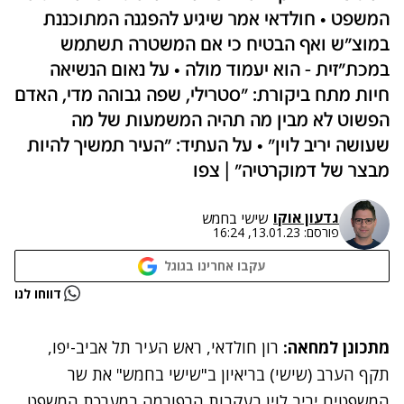
המשפט • חולדאי אמר שיגיע להפגנה המתוכננת
במוצ"ש ואף הבטיח כי אם המשטרה תשתמש
במכת"זית - הוא יעמוד מולה • על נאום הנשיאה
חיות מתח ביקורת: "סטרילי, שפה גבוהה מדי, האדם
הפשוט לא מבין מה תהיה המשמעות של מה
שעושה יריב לוין" • על העתיד: "העיר תמשיך להיות
מבצר של דמוקרטיה" | צפו
גדעון אוקו
שישי בחמש
פורסם:
13.01.23, 16:24
עקבו אחרינו בגוגל
נתקלנו בבעיה
דווחו לנו
נסה שוב
מתכונן למחאה:
רון חולדאי, ראש העיר תל אביב-יפו,
תקף הערב (שישי) בריאיון ב"שישי בחמש" את שר
המשפטים יריב לוין בעקבות הרפורמה במערכת המשפט,