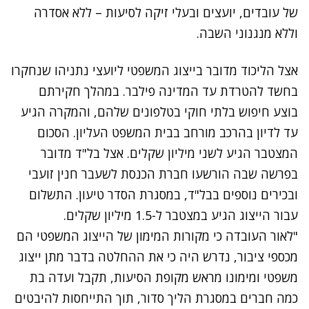
של עובדים, יועצים ובעלי זיקה לסיעות – ללא אסדרה
וללא מנגנוני השבה.
נתקלנו בבעיה
אצל הליכוד מדובר בייצוג המשפטי ליועצי נתניהו שנחקרו
נסה שוב
בחשד ל
הטרדת עד המדינה פילבר
. במהלך חקירתם
בוצע חיפוש בלתי חוקי בטלפונים שלהם, והמקרה הגיע
עד לדיון בהרכב מורחב בבית המשפט העליון. הסכום
המצטבר הגיע לשני מיליון שקלים. אצל בל"ד מדובר
בפרשה שבה
הורשעו חברת הכנסת לשעבר חנין זועבי
ובכירים נוספים בבל"ד
, במסגרת הסדר טיעון. התשלום
עבור הייצוג הגיע במצטבר ל-1.5 מיליון שקלים.
"לאור העובדה כי מקורות המימון של הייצוג המשפטי הם
מכספי ציבור, נדרש היה כי את ההחלטה בדבר מתן ייצוג
משפטי ומימונו מראש מקופת הסיעות, תקבל ועדה בת
כמה חברים במסגרת הליך סדור, תוך התייחסות להיבטים