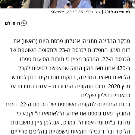
לאומיאדה 2019
|
צילום: AP / FLASH 90, פלאש/90
דווחו לנו
מבקר המדינה מתניהו אנגלמן פרסם היום (ראשון) את
דוח מימון המפלגות לכנסת ה-23 ולתקופה השוטפת של
הכנסת ה-22. המבקר מציין כי חובות הסיעות טפחו
ב-470 אחוז מאז תוקן החוק שמאפשר לסיעות לקבל
הלוואות מאוצר המדינה, במקום מהבנקים. נכון לחודש
מרץ 2020, סיום התקופה המדוברת – עמדו החובות על
כמאתיים מיליון שקלים.
בדוח המתייחס לתקופה השוטפת של הכנסת ה-22, הזכיר
המבקר פעם נוספת את
אירוע ה"לאומיאדה"
וקבע כי
מדובר ב"תרומה אסורה". כמו כן, אנגלמן ציין בחשבונות
הליכוד ובל"ד נכללו הוצאות משפטיות בהליכים פליליים