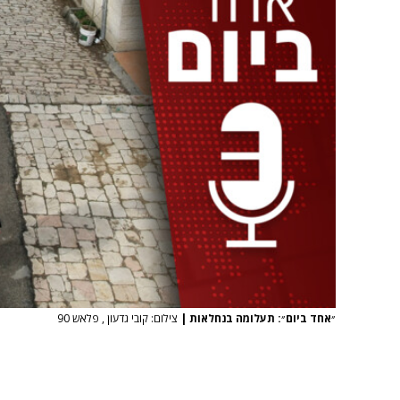
״אחד ביום״: תעלומה בנחלאות
|
צילום: קובי גדעון , פלאש 90