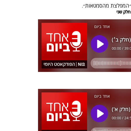
 ״המפלצת מהסמטאות״.
חלק שני