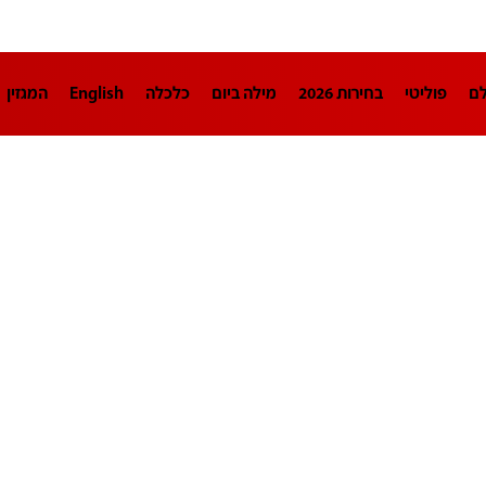
לם
פוליטי
בחירות 2026
מילה ביום
כלכלה
English
המגזין
חינוך
צרכנות
עיצוב ונדל"ן
TECH12
ספורט
פרשנות
בריאו
DA
תוכניות
דרושים חדשות 12
business