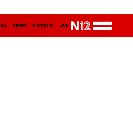
LIVE
כל החדשות
ביטחוני
בעו
LifeStyle
מדיני
בארץ
פלילי
הפודקאסטים
נוסבאום מקליד
TA