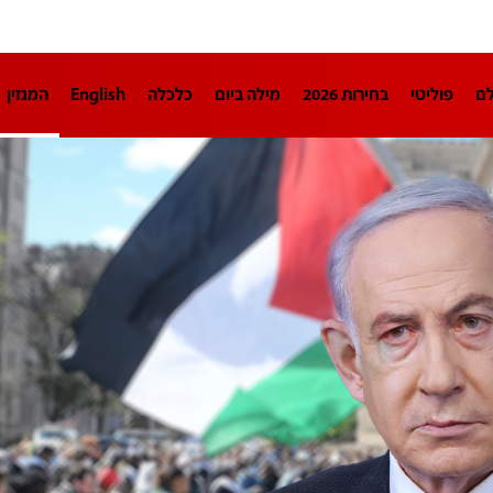
לם
פוליטי
בחירות 2026
מילה ביום
כלכלה
English
המגזין
חינוך
צרכנות
עיצוב ונדל"ן
TECH12
ספורט
פרשנות
בריאו
DA
תוכניות
דרושים חדשות 12
business