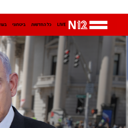
LIVE
כל החדשות
ביטחוני
בעו
LifeStyle
מדיני
בארץ
פלילי
הפודקאסטים
נוסבאום מקליד
TA