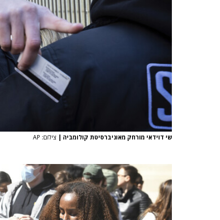
שי דוידאי מורחק מאוניברסיטת קולומביה
|
צילום: AP