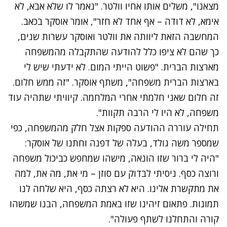
מצאנו", משלים אותו אחיו וולטר. "נאמר לו שלא אבא, לא
אימא, לא דודה – אף אחד לא חזר", אומר אוסקר בכאב.
המחשבה הזאת ליוותה את וולטר ואוסקר עשרות שנים,
כך שהם לא ציפו כלל להודעה שהתקבלה מהמשפחה
מארצות הברית. "פשוט הייתי המום. לא ידעתי שיש לי
בארצות הברית משפחה", משתף אוסקר. "זה ממש חלום.
זה חלום שאני חלמתי אחרי המלחמה. קיוויתי שתהיה עוד
משפחה, לא היו לי הרבה תקוות".
תחילה עוררה ההודעה ספקות אצל חלק מהמשפחה, כפי
שמספר משה גולד, בעלה של דפנה וחתנו של אוסקר:
"היה לי ברור שזו הונאה, מישהו שמחפש כביכול משפחה
ורוצה כסף. ניסיתי לבדוק עם סוזן – מי את, מה את, למה
את מתקשרת אלינו. היא לא רצתה כסף, היא שלחה לנו
תמונות. פתאום זיהינו שזו באמת המשפחה, הבנו שמשהו
קורה והתחלנו לשתף פעולה".