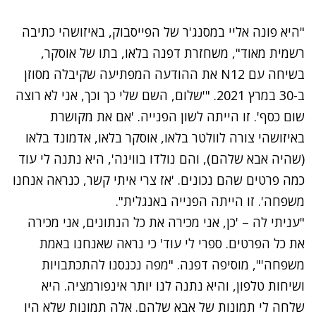
"היא פונה אליי במסנג'ר של הפייסבוק, באיזושהי כתיבה
רשמית מאוד", משחזרת דפנה בלאו, בתו של אוסקר,
בשיחה עם N12 את ההודעה המפתיעה שקיבלה מסוזן
ב-30 במרץ 2021. "'שלום, השם שלי כך וכך, אני לא רוצה
שום כסף'. זו הייתה לשון הפנייה. 'אם את מקושרת
באיזושהי צורה לוולטר בלאו, אוסקר בלאו, אדמונד בלאו
(שהיה אבא שלהם), והם נולדו בווינה', היא נתנה לי עוד
כמה פרטים שהם נכונים. 'אז צרי איתי קשר, כנראה אנחנו
משפחה'. זו הייתה הפנייה באנגלית".
"עניתי לה – 'כן, אני מכירה את כל הנתונים, אני מכירה
את כל הפרטים. ספרי לי עוד' כי נראה שאנחנו באמת
משפחה'", מוסיפה דפנה. "מפה נכנסנו להתכתבויות
ושיחות טלפון, והיא נתנה לנו יותר אינפורמציה. היא
שלחה לי תמונות של אבא שלהם. אלה תמונות שלא היו