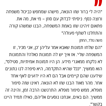
"היה לי ברור שזו הונאה, מישהו שמחפש כביכול משפחה
ורוצה כסף. ניסיתי לבדוק עם סוזן – מי את, מה את.
פתאום זיהינו שזו באמת המשפחה, הבנו שמשהו קורה
והתחלנו לשתף פעולה"
משה גולד, החתן
"הם שלחו תמונות שאבא אמר עליהן 'כן, אני מכיר, זו
המשפחה שלי'. אז איך יש לה תמונות כאלה? והתמונות
לא נלקחו ממאגרי מידע. הן היו תמונות אמיתיות, סטילס",
הוא ממשיך. "ככל שהיא התקדמה, היא סיפרה לנו נתונים
שידענו שהם קיימים אבל הם לא היו ידועים לאף אחד
אחר. מהר מאוד הבנו שזו לא הונאה. ראינו שזה סיפור
מופלא, ממש סיפור מופלא. התרגשנו הרבה זמן, והינה זה
ממשיך. הם באים, אנחנו נוסעים אליהם, כאילו תמיד היינו
בקשר".