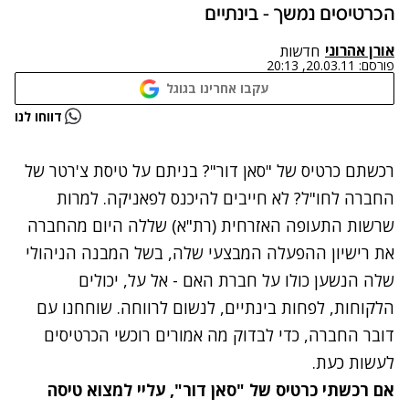
הכרטיסים נמשך - בינתיים
אורן אהרוני
חדשות
פורסם:
20.03.11, 20:13
עקבו אחרינו בגוגל
נתקלנו בבעיה
דווחו לנו
נסה שוב
רכשתם כרטיס של "סאן דור"? בניתם על טיסת צ'רטר של
החברה לחו"ל? לא חייבים להיכנס לפאניקה. למרות
שרשות התעופה האזרחית (רת"א)
שללה היום מהחברה
את רישיון ההפעלה
המבצעי שלה, בשל המבנה הניהולי
שלה הנשען כולו על חברת האם - אל על, יכולים
הלקוחות, לפחות בינתיים, לנשום לרווחה. שוחחנו עם
דובר החברה, כדי לבדוק מה אמורים רוכשי הכרטיסים
לעשות כעת.
אם רכשתי כרטיס של "סאן דור", עליי למצוא טיסה