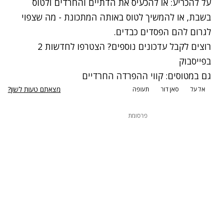
על להכריע: או להכעיס את הדתיים והחרדים ולטוס
בשבת, או להמשיך לטוס באותה המתכונת - מה שצפוי
לגרום להם הפסדים כבדים.
רוצים לקבל עדכונים נוספים? הצטרפו לחדשות 2
בפייסבוק
גם במטוסים: קווי ההפרדה החרדיים
מצאתם טעות לשון?
אל על
סאן דור
תעופה
פרסומת