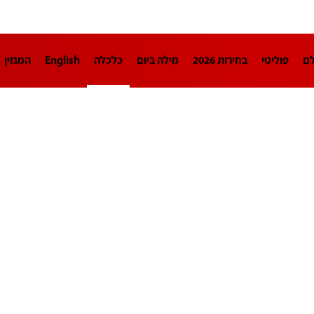
לם
פוליטי
בחירות 2026
מילה ביום
כלכלה
English
המגזין
חינוך
צרכנות
עיצוב ונדל"ן
TECH12
ספורט
פרשנות
בריאו
DA
תוכניות
דרושים חדשות 12
business