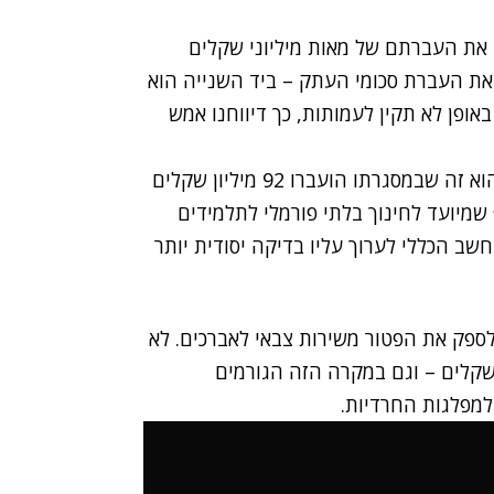
את העברתם של מאות מיליוני שקלים
את העברת סכומי העתק – ביד השנייה הוא
אופן לא תקין לעמותות, כך דיווחנו אמש
הסעיף הגדול שמעורר את החשד באגף התקציבים הוא זה שבמסגרתו הועברו 92 מיליון שקלים
 שמיועד לחינוך בלתי פורמלי לתלמידים
ב הכללי לערוך עליו בדיקה יסודית יותר
 לספק את הפטור משירות צבאי לאברכים. לא
 הסעיף הזה הוכפל מ-5 ל-11 מיליון שקלים – וגם במקרה הזה הגורמים
מפלגות החרדיות.