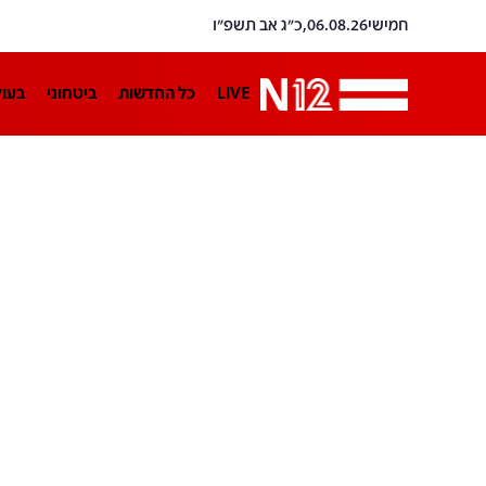
חמישי
06.08.26,
כ״ג אב תשפ״ו
LIVE
כל החדשות
ביטחוני
בעו
LifeStyle
מדיני
בארץ
פלילי
הפודקאסטים
נוסבאום מקליד
TA