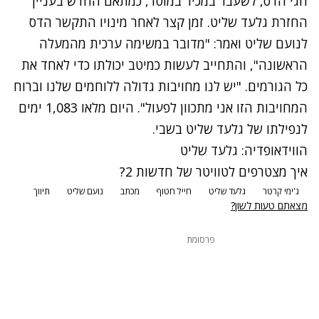
חגי הדס, לשעבר במכיר במוסד, כמתאם החדש בעניין
החזרת גלעד שליט. זמן קצר לאחר מינויו התקשר הדס
לנועם שליט ואמר: "מדובר במשימה ערכית מהמעלה
הראשונה", והתחייב לעשות כמיטב יכולתו כדי לאחד את
כל הגורמים. "יש לנו מחויבות גדולה ללוחמים שלנו וברוח
המחויבות הזו אני מתכוון לפעול". היום מלאו 1,083 ימים
לנפילתו של גלעד שליט בשבי.
הווידאופדיה: גלעד שליט
איך מצטרפים לטוויטר של חדשות 2?
ג'ימי קרטר
גלעד שליט
חייל חטוף
מכתב
נועם שליט
תיווך
מצאתם טעות לשון?
פרסומת