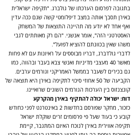
בתגובה לפרסום הערכתו של גולברג. "תקיפה ישראלית
באירן תסבך אותה במצב דיפלומטי קשה שגם ככה עדין
ואף אחד לא יודע מה תהיינה התוצאות של המשחק
האסטרטגי הזה", אומר אנשני. "הם רק מאותתים לגבי
משהו שאין בכוונתם להוציא לפועל".
לדברי גולדברג, דבריו מבוססים על ראיונות עם לא פחות
מאשר 40 מעצבי מדיניות ואנשי צבא בעבר ובהווה, כמו
גם בכירים לשעבר בממשל האמריקני וגורמים ערבים.
הקביעה של 50 אחוזי סיכוי לתקיפה באירן היא תוצאה של
קונצנזוס בין הערכות הגורמים השונים שרואיינו.
דוח: ישראל יכולה להתקיף באירן מהקרקע
כזכור, מחקר שפורסם בחדשות 2 באינטרנט לפני כחודש
קובע כי בעוד שעל פי פרסומים זרים שוקלת ישראל
תקיפה אווירית באירן לנוכח האיום המתגבר, קיימת
אפשרות נוספת בה ניתן לפגוע במתקני הגרעין של טהרן -