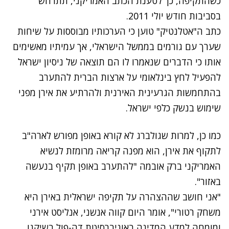
כשהתקיפה, כך לטענת הכתב האמריקני, תתרחש
בסביבות חודש יולי 2011.
כתב ה"אטלנטיק" טוען כי הערכותיו מבוססות על שיחות
שערך עם גורמים בממשל הישראלי, אך עמיתיו מאשימים
אותו כי הדברים שנאמרו לו הם תוצאה של ניסיון ישראל
להפעיל לחץ בינלאומי על ארצות הברית להתערב
בהתחמשות הגרעינית האירנית ולהרתיע את אירן מפני
שימוש בנשק כלפי ישראל.
כמו כן, למרות שגולברג לא קורא באופן מפורש לארה"ב
לתקוף את אירן, הוא מפנה קריאה מרומזת לנשיא
האמריקני ברק אובמה "להתערב באופן תקיף בנעשה
באזור".
"אני חושב שההצהרה על תקיפה ישראלית באירן היא
משחק רטורי", אומר היום קווה אנשני, אנליסט אירני
ומומחה למדע המדינה באוניברסיטת דה-פול בשיקגו,