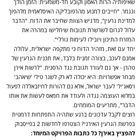
שאיפותיה הרות האסון וקובע חד-משמעית: הזמן הולך
ונגמר. "חייבים למנוע מהרפובליקה האיסלאמית מלהפוך
למדינת גרעין", מדגיש הצוות שחיבר את הדוח. "הדבר
עלול לגרום לשרשרת תגובות שיחלישו במהרה את
המזרח התיכון ויובילו לעימות גורלי".
יחד עם זאת, מזהיר הדוח כי מתקפה ישראלית, עלולה
אמנם לעכב, בצורה זמנית בלבד, את תכנית הגרעין של
טהרן - אך גם לעורר תגובת נגד הרסנית. "לרשות אירן
מבחר אפשרויות: היא יכולה לא רק לשגר טילי 'שיאהב'
ו'סאג'יל' לעבר ישראל, אלא גם להורות לחיזבאללה לפעול
במלוא העוצמה נגדה ולעודד את חמאס לעשות את אותו
הדבר", מתריעים המומחים.
רוצים לקבל עדכונים ברגע שתהיה התפתחות דרמטית
בפרשת הגרעין האירני? הצטרפו לחדשות 2 בפייסבוק
להפציץ באירן? כל כתבות הפרויקט המיוחד: