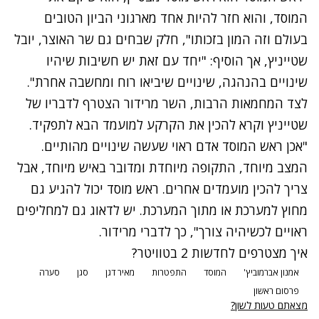
המוסד, והוא חזר להיות אחד מארגוני הביון הטובים
בעולם וזה המון בזכותו", חלק שבחים גם שר האוצר, יובל
שטייניץ, אך הוסיף: "יחד עם זאת יש חשיבות שיהיו
שינויים בהנהגה, שינויים שיביאו רוח ומחשבה אחרת".
לצד המחמאות הרבות, השר מרידור הצטרף לדבריו של
שטייניץ וקרא להכין את הקרקע למועמד הבא לתפקיד.
"אכן ראש המוסד אדם ראוי שעשה שינויים מהותיים.
המצב מיוחד, התקופה מיוחדת ומדובר באיש מיוחד, אבל
צריך להכין מועמדים אחרים. ראש מוסד יכול להגיע גם
מחוץ למערכת או מתוך המערכת. יש לדאוג גם למחליפים
ראויים לכשיהיה צורך", כך לדברי מרידור.
איך מצטרפים לחדשות 2 בטוויטר?
אמנון אברמוביץ'
המוסד
התפטרות
מאיר דגן
סגן
סערה
פרסום ראשון
מצאתם טעות לשון?