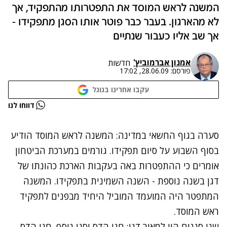
המשנה לראש המוסד את התפטרותו מהתפקיד, אך
לא מהארגון. בעבר כבר פוטר אותו הסגן מתפקידו -
אך שב אליו כעבור שנתיים
אמנון אברמוביץ'
חדשות
פורסם:
28.06.09, 17:02
עקבו אחרינו בגוגל
נתקלנו בבעיה
דווחו לנו
נסה שוב
סערה בגוף החשאי במדינה: המשנה לראש המוסד הודיע
בסוף השבוע על סיום תפקידו. גורמים במערכת הביטחון
אומרים כי ההתפטרות באה בעקבות הארכת כהונתו של
דגן בשנה נוספת - השנה השמינית בתפקידו. המשנה
המתפטר היה המועמד המוביל היחיד מבפנים לתפקיד
ראש המוסד.
שני סגנים היו למאיר דגן:
חגי הדס
וסגן נוסף. חגי הדס