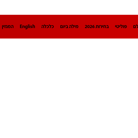
לם
פוליטי
בחירות 2026
מילה ביום
כלכלה
English
המגזין
חינוך
צרכנות
עיצוב ונדל"ן
TECH12
ספורט
פרשנות
בריאו
DA
תוכניות
דרושים חדשות 12
business