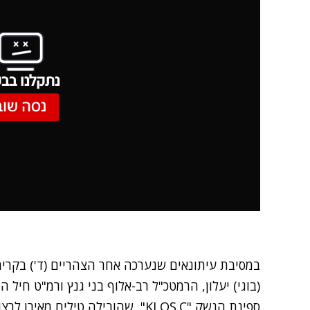
נתקלנו בבע
נסה שוב
במסיבת עיתונאים שנערכה אחר הצהריים (ד') בקרי
(בוגי) יעלון, הרמטכ"ל רב-אלוף בני גנץ ורמ"ט חיל הי
ספינת הנשק "KLOS.C",
שהובילה טילים מאירן לרצ