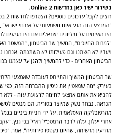
בשידור ישיר כאן בחדשות 2 Online.
רוצים לקבל עדכונים נוספים? הצטרפו לחדשות 2 בפייסבוק
"המבצע הזה מנע איום משמעותי על אזרחי ישראל", א
היו מאיימים על מיליונים ישראלים אם היו מגיעים לר
"למרות החיוכים", המשיך שר הביטחון, "המשטר האי
ויעדיו לא השתנו וגם פעילותו לא השתנתה. אנחנו נ
הביטחון האחרים - כדי להמשיך ולהגן על עצמנו בכוח
שר הביטחון המשיך והתייחס לעובדה שאמצעי הלחימה
בעירק: "מה שמאפיין את ניסיון ההברחה הזה, כפי שאנ
להביא את אותם אמצעי לחימה לרצועת עזה - ללא הות
הנראה, נבחר נשק שמיוצר בסוריה. הם מנסים לטש
מהרפובליקה האסלאמית, על ידי חניית ביניים בנמל ע
אחרי יעלון, עלה לדבר הרמטכ"ל רא"ל בני גנץ. "עק
מודיעין מרשימה, שהיום נקטפו פירותיה", אמר. "סי