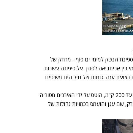
ינת הנשק למימי ים סוף - מרחק של
הימי בין אריתריאה לסודן. על סיפונה עשרות
רצועת עזה. כוחות של חיל הים משיטים
מטען הנשק, הכולל רקטות מסוג M302 לטווחים של עד 200 ק"מ, הוטס על ידי האירנים מסוריה
ק, שם עגן והועמס בכמויות גדולות של