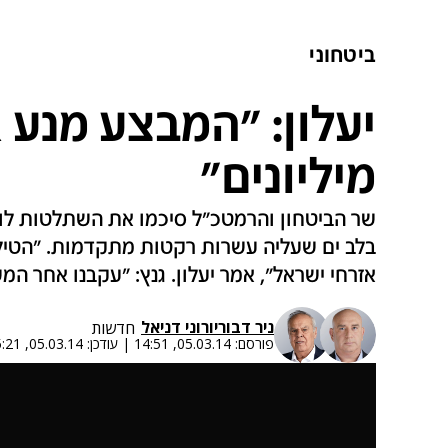
ביטחוני
יעלון: "המבצע מנע א
מיליונים"
שר הביטחון והרמטכ"ל סיכמו את השתלטות לוח
בלב ים שעליה עשרות רקטות מתקדמות. "הטילי
אזרחי ישראל", אמר יעלון. גנץ: "עקבנו אחר המש
ניר דבורי
ו
רוני דניאל
חדשות
פורסם:
05.03.14, 14:51
|
עודכן:
05.03.14, 15:21