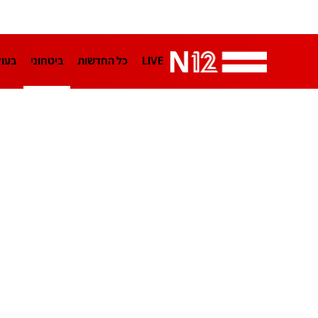
LIVE
כל החדשות
ביטחוני
בעו
LifeStyle
מדיני
בארץ
פלילי
הפודקאסטים
נוסבאום מקליד
TA