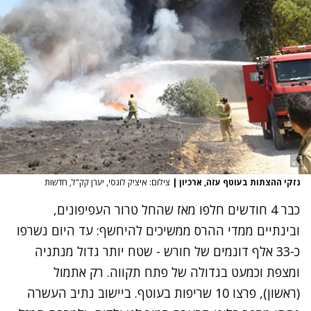
נזקי ההצתות בעוטף עזה, ארכיון
|
צילום: איציק לוגסי, יערן קק"ל, חדשות
כבר 4 חודשים חלפו מאז שהחל טרור העפיפונים,
ובינתיים ממדי ההרס ממשיכים להיחשף: עד היום נשרפו
כ-33 אלף דונמים של חורש - שטח יותר גדול מנתניה
ומצפת וכמעט בגדולה של פתח תקווה. רק אתמול
(ראשון), פרצו 10 שריפות בעוטף. ביישוב נתיב העשרה