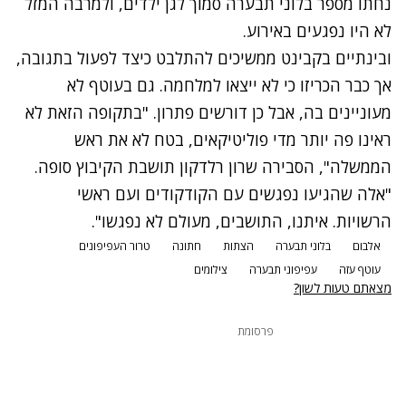
נחתו מספר בלוני תבערה סמוך לגן ילדים, ולמרבה המזל
לא היו נפגעים באירוע.
ובינתיים בקבינט ממשיכים להתלבט כיצד לפעול בתגובה,
אך כבר הכריזו כי לא ייצאו למלחמה. גם בעוטף לא
מעוניינים בה, אבל כן דורשים פתרון. "בתקופה הזאת לא
ראינו פה יותר מדי פוליטיקאים, בטח לא את ראש
הממשלה", הסבירה שרון רלדקון תושבת הקיבוץ סופה.
"אלה שהגיעו נפגשים עם הקודקודים ועם ראשי
הרשויות. איתנו, התושבים, מעולם לא נפגשו".
אלבום
בלוני תבערה
הצתות
חתונה
טרור העפיפונים
עוטף עזה
עפיפוני תבערה
צילומים
מצאתם טעות לשון?
פרסומת