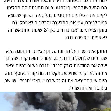
למרות המצב הביטחוני הרעוע ומספר אורחים שלא הגיעו,
הם התעקשו להמשיך ולחגוג. ביום חתונתם הם החליטו
לקיים את הצילומים החגיגיים בתל גמה השרוף שנמצא
סמוך לביתם. עפיפוני התבערה והבלונים לא פסקו גם
בזמן הצילומים. "אנחנו חיים כאן 24 שעות תחת אש, זה
לא אמיתי", סיפרה דנה.
החתן איתי שמח על הדיווח שניתן לצילומי החתונה הלא
שגרתיים שלו ושל בחירת לבו, ואמר כי הוא מקווה שהדבר
יעלה את המודעות לנזק הכבד שנגרם באזור: "היום יראה
את זה לא רק מי שחיפש בתקשורת מה קורה בעוטף עזה,
היום או מחר יראה את זה כל אזרח ישראלי 'נורמלי' שיושב
בערב ורואה חדשות".