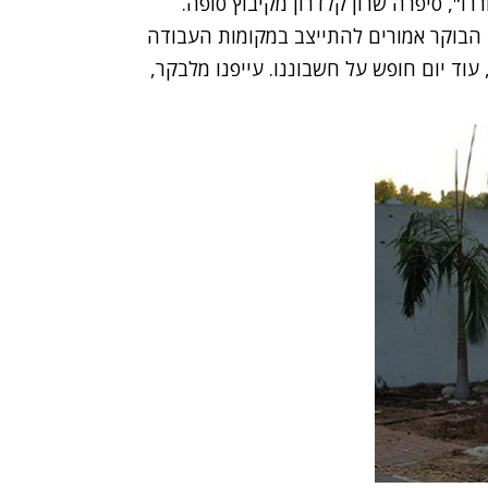
ו", סיפרה שרון קלדרון מקיבוץ סופה.
 הבוקר אמורים להתייצב במקומות העבודה
ולהשאיר את הילדים בבית. כמובן שלא נעשה את זה, עוד יום חופש על חשבוננו‎. עייפנו מלבקר,