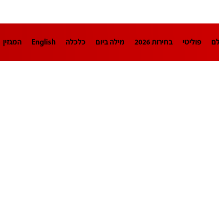
לם
פוליטי
בחירות 2026
מילה ביום
כלכלה
English
המגזין
חינוך
צרכנות
עיצוב ונדל"ן
TECH12
ספורט
פרשנות
בריאו
DA
תוכניות
דרושים חדשות 12
business