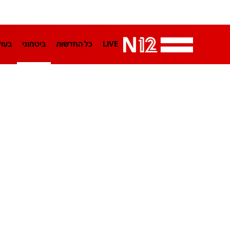
LIVE
כל החדשות
ביטחוני
בעו
LifeStyle
מדיני
בארץ
פלילי
הפודקאסטים
נוסבאום מקליד
TA