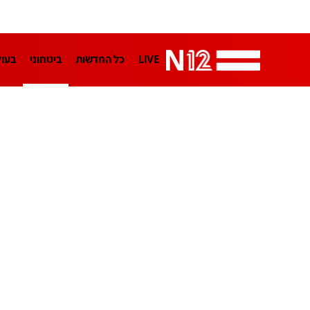
LIVE
כל החדשות
ביטחוני
בעו
LifeStyle
מדיני
בארץ
פלילי
הפודקאסטים
נוסבאום מקליד
TA