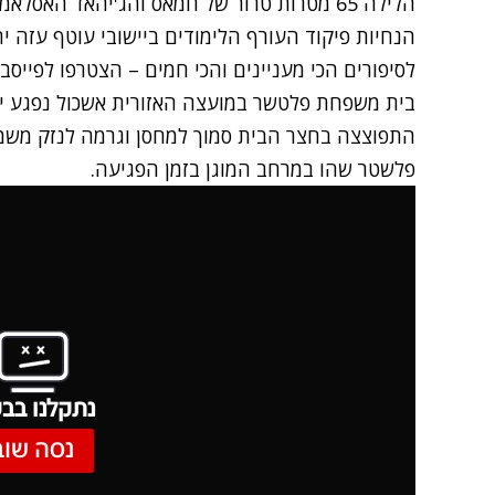
הלילה 65 מטרות טרור של חמאס והג'יהאד האס
הנחיות פיקוד העורף הלימודים ביישובי עוטף עזה ית
לסיפורים הכי מעניינים והכי חמים – הצטרפו לפייסב
בית משפחת פלטשר במועצה האזורית אשכול נפגע י
התפוצצה בחצר הבית סמוך למחסן וגרמה לנזק משמעו
פלשטר שהו במרחב המוגן בזמן הפגיעה.
נתקלנו בבע
נסה שוב