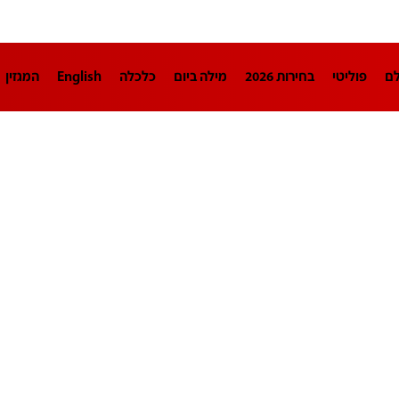
לם
פוליטי
בחירות 2026
מילה ביום
כלכלה
English
המגזין
חינוך
צרכנות
עיצוב ונדל"ן
TECH12
ספורט
פרשנות
בריאו
DA
תוכניות
דרושים חדשות 12
business