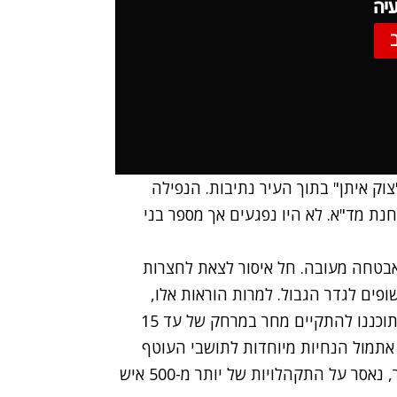
יה
וק איתן"
בתוך העיר נתיבות. הנפילה
ירוני, הממוקם כ-50 מטרים מתחנת מד"א. לא היו נפגעים אך מספר בני
אבטחה מעובה. חל איסור לצאת לחצרות
ופים לגדר הגבול. למרות הוראות אלו,
במשרד החינוך החליטו לבטל את טיולי בתי הספר שתוכננו להתקיים מחר במרחק של עד 15
אתמול הנחיות מיוחדות לתושבי העוטף
בעקבות ההסלמה וההידרדרות הביטחונית. בין היתר, נאסר על התקהלויות של יותר מ-500 איש