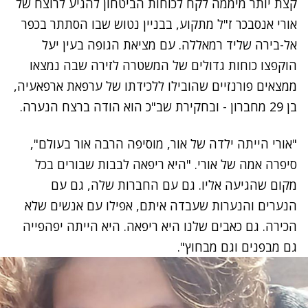
קצת יותר מיממה לקח לכוחות הביטחון להגיע לרוצח של
אורי אנסבכר ז"ל מתקוע, בבניין נטוש שבו הסתתר בכפר
אל-בירה שליד רמאללה. עם מציאת הגופה בעין יעל
הוקפצו כוחות גדולים של המשטרה לזירה שבה נמצאו
ממצאים פורנזיים שהובילו ללכידתו של ערפאת ארפאעיה,
בן 29 מחברון - ובחקירת שב"כ הוא הודה ברצח הנערה.
"אורי הייתה ילדה של אור, מוסיפה הרבה אור בעולם",
סיפרה אמה של אורי. "היא ריפאה לבבות שבורים בכל
מקום שהגיעה אליו. גם עם החברות שלה, גם עם
הנערים והנערות שעבדה איתם, אפילו עם אנשים שלא
הכירה. גם כאבים שלנו היא ריפאה. היא הייתה יפהפייה
גם מבפנים וגם מבחוץ".