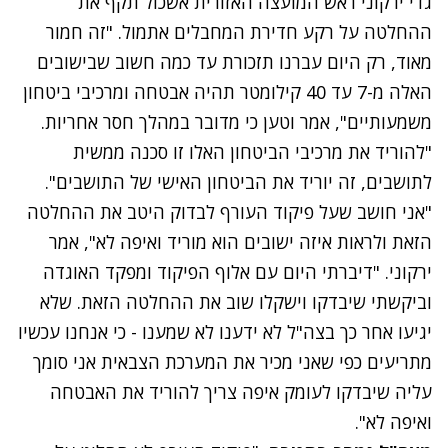
גדי ירקוני ראש המועצה האזורית אשכול תקף את
ההחלטה על רקע חדירת המחבלים אתמול. "זה חמור
מאוד, רק היום עברנו תזכורת עד כמה חשוב שבישובים
האלה מ-7 עד 40 קילומטר תהיה אבטחה ומרכיבי ביטחון
משמעותיים", אמר וטען כי מדובר במהלך חסר אחריות.
"להוריד את מרכיבי הביטחון האלו זו סכנה ממשית
לתושבים, זה יוריד את הביטחון האישי של התושבים".
"אני חושב שעל פיקוד העורף לבדוק היטב את ההחלטה
הזאת ולראות איזה ישובים הוא מוריד ואיפה לא", אמר
ירקוני. "דיברתי היום עם אלוף הפיקוד ומפקד האוגדה
וביקשתי שיבדקו וישקלו שוב את ההחלטה הזאת. שלא
יגיעו אחר כך בצה"ל לא ידענו לא שמענו - כי אנחנו עכשיו
מתריעים כפי שאני מכיר את המערכת הצבאית אני סומך
עליה שיבדקו לעומק איפה צריך להוריד את האבטחה
ואיפה לא".