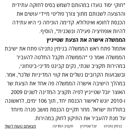
"חוקי יסוד נועדו במהותם לשמש בסיס לחוקה עתידית
וההצעה לשנותם מתוך צורך פוליטי מיידי עושים את
הכנסת לחוכא ואיטלולא. קדימה הוכיחה כי היא עתידה
להיות אופוזיציה פעילה ונשכנית", הוסיף.
הממשלה אישרה את הצעת שטייניץ
אתמול פתח ראש הממשלה בנימין נתניהו פתח את ישיבת
הממשלה ואמר כי "הממשלה תקבל החלטה להעביר
במהירות תקציב שנתי, נקים קבינט מדיני-ביטחוני,
ובשבועות הקרובים נשלים את קווי המדיניות שלנו", אמר.
במהלך הישיבה
אישרה הממשלה פה אחד את הצעת שר
האוצר יובל שטייניץ
לפיה תקציב המדינה לשנים 2009
ו-2010 יוגש לאישור הכנסת יחד, תוך 106 ימים, לראשונה
בתולדות ישראל. מחר תקיים הכנסת מושב פגרה מיוחד
על מנת להעביר את התיקון לחוק במהירות.
מצאתם טעות לשון?
בנימין נתניהו
יובל שטייניץ
תקציב המדינה