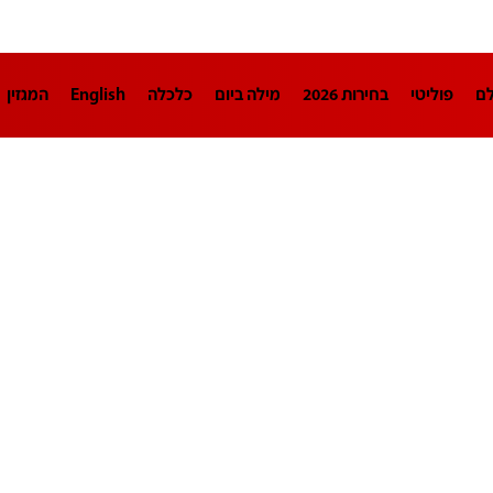
לם
פוליטי
בחירות 2026
מילה ביום
כלכלה
English
המגזין
חינוך
צרכנות
עיצוב ונדל"ן
TECH12
ספורט
פרשנות
בריאו
DA
תוכניות
דרושים חדשות 12
business