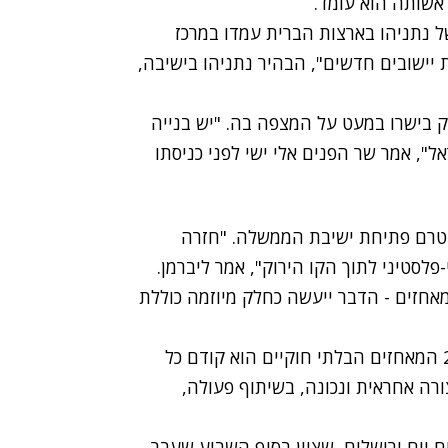
אשותה הוא עומד.
של נתניהו בארצות הברית עמדו במרכז
 יישובים חדשים", הבהיר נתניהו בישיבה,
ק בישרו במעט על המצפה בה. "יש בנייה
", אמר שר הפנים אלי ישי לפני כניסתו
 טרם פתיחת ישיבת הממשלה. "חזרה
אלי-פלסטיני לתוך הקו הירוק", אמר ליברמן.
 מאחזים - הדבר ייעשה כחלק מיוזמה כוללת
השר ברק התייחס גם הוא לפינוי המאחזים: "פינוי 26 המאחזים הבלתי חוקיים הוא קודם כל
ורה אחראית ונכונה, בשיתוף פעולה,
יום ירושלים, שצוין בסוף השבוע שעבר.