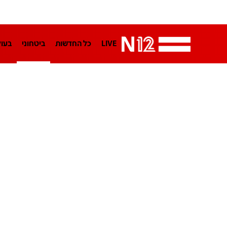
LIVE
כל החדשות
ביטחוני
בעו
LifeStyle
מדיני
בארץ
פלילי
הפודקאסטים
נוסבאום מקליד
TA