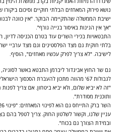
שיגררו הרמיזות האמריקניות בקרב ממשלת הימין בר
נושא פירוק המאחזים הבלתי חוקיים וסיכום ביקורו 
ישיבת הממשלה שהתקיימה הבוקר. "אין כוונה לבנות
"אך אין הגינות באיסור בנייה גורף".
התבטאויות בכירי השרים עוד בטרם הכניסה לדיון, ר
בלתי חוקית גם מצד הפלסטינים וגם מצד ערביי ישראל
לישיבה. "לא צריך לפרק עכשיו מאחזים", הוסיף.
גם שר החוץ אביגדור ליברמן התבטא באשר לסוגיה,
לגבולות 67' מהווה מתכון להעברת הסכסוך הישר
"זה לא יביא שלום, ולא יביא ביטחון. אם צריך לפנות
ותוכנית מסודרת".
עניין שלנו, וקשור לשלטון החוק. צריך לטפל בהם בצ
ובמידת הצורך גם בכוח".
את ישיבת הממשלה עצמה פתח נתניהו בדברים ברוח 