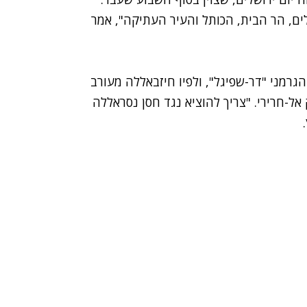
ים, הר הבית, הכותל והעיר העתיקה", אמר
רמני "דר-שפיגל", ולפיו
חיזבאללה מעורב
 אל-חרירי. "צריך להוציא נגד חסן נסראללה