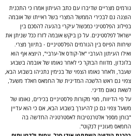
גורמים מצריים שדיברו עם כתב העיתון אמרו כי התכנית
הוצגה גם לבכירי הממשל המצרי בשל ראייתו של אובמה
בפילוג הפלסטיני כמכשול עיקרי בהגעה להסכם בין
ישראל לפלסטינים. על כן ביקש אובמה לזרז ככל שניתן את
שיחות הפיוס בין הגורמים הפלסטיניים - בתיווך מצרי.
ואילו העיתון הערבי "אל-קודס אל-ערבי", היוצא אף הוא
בלונדון, מדווח הבוקר כי לאחר נאומו של אובמה בשבוע
שעבר, ולאחר נאומו הצפוי של בנימין נתניהו בשבוע הבא,
צפוי גם ראש הלשכה המדינית של החמאס חאלד משעל,
לשאת נאום מדיני.
על פי הדיווח, מפי מקורות פלסטיניים בכירים, נאומו של
משעל צפוי גם כן להיערך בשבוע הבא, אם כי הוא עדיין
"בוחן מספר אלטרנטיבות לאסטרטגיה החדשה בה
החמאס מעוניין לנקוט".
בהכנת הידיעה השתתפו אודי סגל, עמית ולדמן ותום