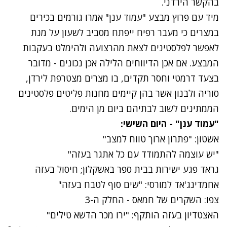
בהקשר הירדני.
מיד עם פרוץ מבצע "עמוד ענן" אמרו גורמים בכירים
במצרים כי מעבר רפיח ייפתח מסביב לשעון על מנת
לאפשר לפלסטינים לצאת מהרצועה ולהימלט בעקבות
המבצע. אם אכן הדיווחים הלילה אכן נכונים - מדובר
בצעד דרמטי וחסר תקדים, בו מצרים מצטרפת לירדן,
סוריה ולבנון אשר בהן קיימים מחנות פליטים פלסטינים
הממתינים לשוב לבתיהם ביום מן הימים.
"עמוד ענן" - היום השישי:
אשטון: "פתרון ארוך טווח למצב"
"יש עוצמה להתמודד עם כל אתגר בעזה"
גראד פגע ישירות בבית ספר באשקלון; חיסול בעזה
אחמדינג'אד למורסי: "שים סוף לטבח בעזה"
צפו: השקרים של חמאס - החלק ה-3
האצטדיון בעזה הותקף: "ירו מכר הדשא טילים"