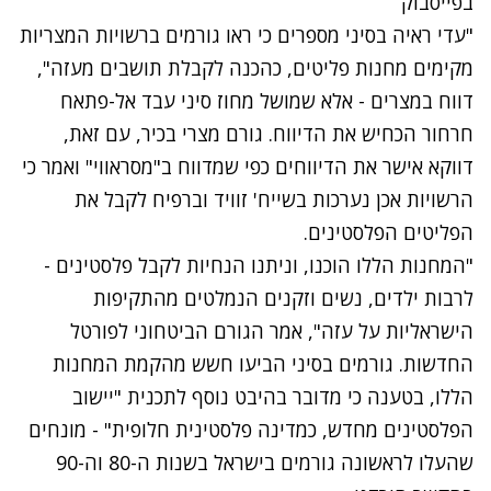
בפייסבוק
"עדי ראיה בסיני מספרים כי ראו גורמים ברשויות המצריות
מקימים מחנות פליטים, כהכנה לקבלת תושבים מעזה",
דווח במצרים - אלא שמושל מחוז סיני עבד אל-פתאח
חרחור הכחיש את הדיווח. גורם מצרי בכיר, עם זאת,
דווקא אישר את הדיווחים כפי שמדווח ב"מסראווי" ואמר כי
הרשויות אכן נערכות בשייח' זוויד וברפיח לקבל את
הפליטים הפלסטינים.
"המחנות הללו הוכנו, וניתנו הנחיות לקבל פלסטינים -
לרבות ילדים, נשים וזקנים הנמלטים מהתקיפות
הישראליות על עזה", אמר הגורם הביטחוני לפורטל
החדשות. גורמים בסיני הביעו חשש מהקמת המחנות
הללו, בטענה כי מדובר בהיבט נוסף לתכנית "יישוב
הפלסטינים מחדש, כמדינה פלסטינית חלופית" - מונחים
שהעלו לראשונה גורמים בישראל בשנות ה-80 וה-90