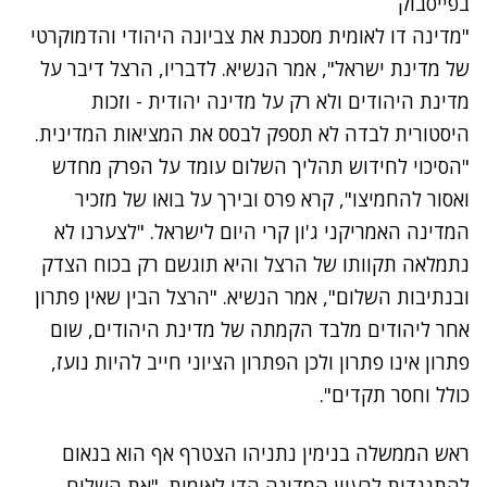
בפייסבוק
"מדינה דו לאומית מסכנת את צביונה היהודי והדמוקרטי
של מדינת ישראל", אמר הנשיא. לדבריו, הרצל דיבר על
מדינת היהודים ולא רק על מדינה יהודית - וזכות
היסטורית לבדה לא תספק לבסס את המציאות המדינית.
"הסיכוי לחידוש תהליך השלום עומד על הפרק מחדש
ואסור להחמיצו", קרא פרס ובירך על בואו של מזכיר
המדינה האמריקני ג'ון קרי היום לישראל. "לצערנו לא
נתמלאה תקוותו של הרצל והיא תוגשם רק בכוח הצדק
ובנתיבות השלום", אמר הנשיא. "הרצל הבין שאין פתרון
אחר ליהודים מלבד הקמתה של מדינת היהודים, שום
פתרון אינו פתרון ולכן הפתרון הציוני חייב להיות נועז,
כולל וחסר תקדים".
נתקלנו בבעיה
ראש הממשלה בנימין נתניהו הצטרף אף הוא בנאום
נסה שוב
להתנגדות לרעיון המדינה הדו לאומית. "את השלום