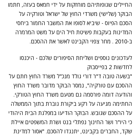
החיילים
שגופותיהם מוחזקות על ידי חמאס בעזה, חתמו
הבוקר (שלישי) משרדי החוץ של ישראל וטורקיה על
הסכם הפיוס - שיביא לסופו את המשבר החמור ביחסי
המדינות בעקבות פשיטת חיל הים על משט המרמרה
ב-2010 . מחר צפוי הקבינט לאשר את ההסכם.
לעדכונים נוספים ושליחת הסיפורים שלכם - היכנסו
לחדשות 2 בפייסבוק
"בשעה טובה ד"ר דורי גולד מנכ"ל משרד החוץ חתם על
ההסכם עם טורקיה", נמסר הבוקר מדובר משרד החוץ
והודעה דומה פורסמה גם מטעם משרד החוץ הטורקי.
החתימה מגיעה על רקע ביקורת גוברת בתוך הממשלה
על ההסכם שגובש. הבוקר הודיעו במפלגת הבית היהודי
כי היו"ר ושר החינוך נפתלי בנט ושרת המשפטים איילת
שקד, החברים בקבינט, יתנגדו להסכם. "אסור למדינת