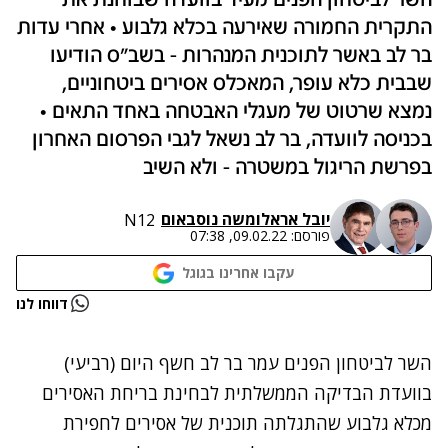
השר לביטחון הפנים מעיד בוועדה שבוחנת את
התקרית החמורה שאירעה בכלא גלבוע • אחרי עדות
בר לב באשר לתוכנית המנהרות - בשב"ס הודיעו
שבבית כלא עופר, המאכלס אסירים ביטחוניים,
נמצא שרטוט של מעגלי האבטחה באחד התאים •
בכניסה לוועדה, בר לב נשאל לגבי הפרסום האחרון
בפרשת הריגול במשטרה - ולא השיב
יובל אראל
ו
משה נוסבאום
N12
פורסם:
09.02.22, 07:38
עקבו אחרינו בגוגל
נתקלנו בבעיה
דווחו לנו
נסה שוב
השר לביטחון הפנים עמר בר לב חשף היום (רביעי)
בוועדת הבדיקה הממשלתית לבחינת
בריחת האסירים
מכלא גלבוע
שהתגלתה תוכנית של אסירים לחפירת