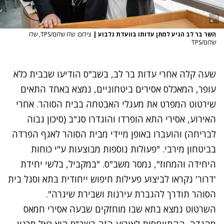
השר בר לב הגיע למתן עדותו בוועדת גלבוע
|
צילום: שלו שלום/TPS, שלו
שלום/TPS
שעה קלה אחרי עדות בר לב, בשב"ס הודיעו שבבית כלא
עופר, המאכלס אסירים ביטחוניים, נמצא באחד התאים
שירטוט המפרט את מעגלי האבטחה בבית הסוהר. אחרי
האירוע, אסירי התא הופרדו והוגדרו סג"ב (סיכון גבוה
לבריחה) והועברו באופן מיידי מבית הסוהר לאגף הפרדה
בביטחון מירבי. "פעולות נוספות מבוצעות ע"י כוחות
היחידה והמחוז", נמסר משב"ס. "במקביל, בלשי יחידת
'דרור' נקראו לביצוע פעילות חיפוש ייחודית בתא וסגל בית
הסוהר תודרך להגברת עירנות ושבירת שיגרה".
השרטוט נמצא בתא שבו מוחזקים שבעה אסירי חמאס
מהגדה. ההתייחסות לאירוע הזה בשב"ס היא כאל תכנון