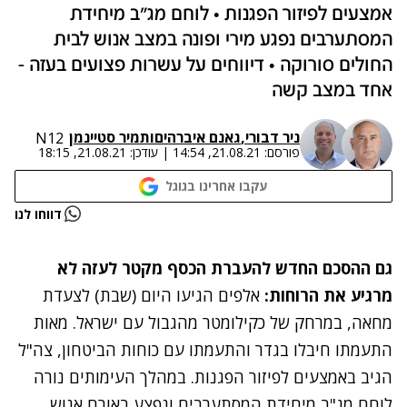
אמצעים לפיזור הפגנות • לוחם מג"ב מיחידת
המסתערבים נפגע מירי ופונה במצב אנוש לבית
החולים סורוקה • דיווחים על עשרות פצועים בעזה -
אחד במצב קשה
ניר דבורי
,
גאנם איברהים
ו
תמיר סטיינמן
N12
פורסם:
21.08.21, 14:54
|
עודכן:
21.08.21, 18:15
עקבו אחרינו בגוגל
נתקלנו בבעיה
דווחו לנו
נסה שוב
גם ההסכם החדש להעברת הכסף מקטר לעזה לא
מרגיע את הרוחות:
אלפים הגיעו היום (שבת) לצעדת
מחאה, במרחק של כקילומטר מהגבול עם ישראל. מאות
התעמתו חיבלו בגדר והתעמתו עם כוחות הביטחון, צה"ל
הגיב באמצעים לפיזור הפגנות. במהלך העימותים נורה
לוחם מג"ב מיחידת המסתערבים ונפצע באורח אנוש.