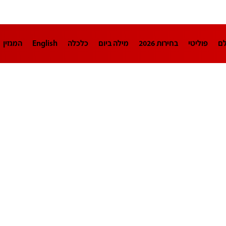
לם
פוליטי
בחירות 2026
מילה ביום
כלכלה
English
המגזין
חינוך
צרכנות
עיצוב ונדל"ן
TECH12
ספורט
פרשנות
בריאו
DA
תוכניות
דרושים חדשות 12
business