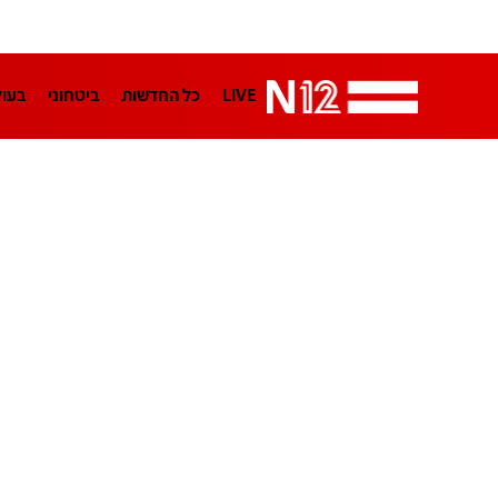
LIVE
כל החדשות
ביטחוני
בעו
LifeStyle
מדיני
בארץ
פלילי
הפודקאסטים
נוסבאום מקליד
TA