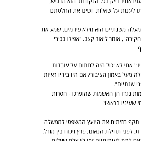
ו אחיו דייק בכל הנקודות. הוא מדגיש,
ותו לענות על שאלות, ושינו את החלטתם
עלה משנתיים הוא מילא פיו מים, שמע את
רה", אומר ליאור קצב. "אפילו בכירי
.
: "אחי לא יכול היה לחתום על עובדות
 מעל באמון הציבור? אם היו בידיו ראיות
י שנתיים".
ת נגדו הן האשמות שהופרכו - חסרות
י שעיניו בראשו".
ו תקף חזיתית את היועץ המשפטי לממשלה
 לפני תחילת הנאום, פרץ ויכוח בין מורל,
האם לתת לעיתונאים זמן לשאלת שאלות