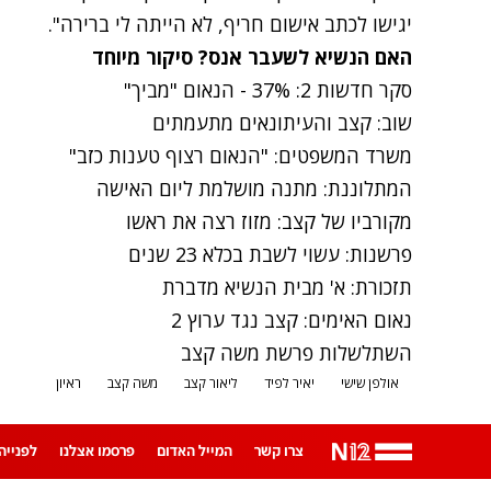
יגישו לכתב אישום חריף, לא הייתה לי ברירה".
האם הנשיא לשעבר אנס? סיקור מיוחד
סקר חדשות 2: 37% - הנאום "מביך"
שוב: קצב והעיתונאים מתעמתים
משרד המשפטים: "הנאום רצוף טענות כזב"
המתלוננת: מתנה מושלמת ליום האישה
מקורביו של קצב: מזוז רצה את ראשו
פרשנות: עשוי לשבת בכלא 23 שנים
תזכורת: א' מבית הנשיא מדברת
נאום האימים: קצב נגד ערוץ 2
השתלשלות פרשת משה קצב
אולפן שישי
יאיר לפיד
ליאור קצב
משה קצב
ראיון
צרו קשר
המייל האדום
פרסמו אצלנו
לפנייה ב-App