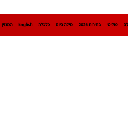
לם
פוליטי
בחירות 2026
מילה ביום
כלכלה
English
המגזין
חינוך
צרכנות
עיצוב ונדל"ן
TECH12
ספורט
פרשנות
בריאו
DA
תוכניות
דרושים חדשות 12
business