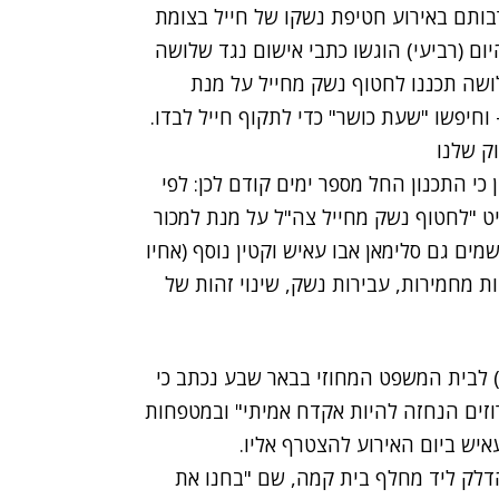
חטיפת נשקו של חייל
בצומת
ם (רביעי) הוגשו כתבי אישום נגד שלושה
ושה תכננו לחטוף נשק מחייל על מנת
 וחיפשו "שעת כושר" כדי לתקוף חייל לבדו.
וק שלנו
2 וכתב האישום מציין כי התכנון החל מספר ימים קודם לכן: לפי
ט "לחטוף נשק מחייל צה"ל על מנת למכור
 שקלים". בפרשה נאשמים גם סלימאן אבו עאיש וקטין נוסף (אחיו
 מחמירות, עבירות נשק, שינוי זהות של
) לבית המשפט המחוזי בבאר שבע נכתב כי
וזים הנחזה להיות אקדח אמיתי" ובמטפחות
איש ביום האירוע להצטרף אליו.
הדלק ליד מחלף בית קמה, שם "בחנו את