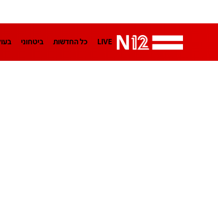
LIVE
כל החדשות
ביטחוני
בעו
LifeStyle
מדיני
בארץ
פלילי
הפודקאסטים
נוסבאום מקליד
TA