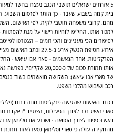
5 אזרחים ישראלים תושבי הנגב נעצרו בחשד למעורבותם באירוע
בית קמה בשבוע שעבר - כך הותר לפרסום השבוע. היו
מהם, קרובי משפחה תושבי לקיה: לפי האישום, השל
למכור אותו, החליפו לוחיות רישוי על מנת להסתוות -
לסיפורים הכי מעניינים והכי חמים – הצטרפו לפייסב
אירוע חטיפת הנשק אירע ב-7.5
הפרקליטות, אחד הנאשמים - סארי אבו עיאש - החלי
אותו תמורת סכום של כ-20,000
של סארי אבו עיאש): השלושה מואשמים בשוד בנסיבות
רכב ושיבוש מהלכי משפט.
בכתב האישום שהגישה פרקליטות מחוז דרום (פלילי
סארי השיג רכב לצורך הפעילות, הצטייד "באקדח חר
ראש וכפפות לצורך הסוואה - ושכנע את סלימאן אבו ע
מהחקירה עולה כי סארי וסלימאן נסעו לאזור תחנת 