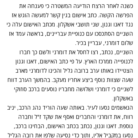
כשנה לאחר הרצח הודיעה המשטרה כי פענחה את
הפרשה הקשה. כתב אישום בגין קשר למעשה הוגש אז
נגד ז'אנו וגנון, שני תושבי אשקלון. מכתב האישום עלה כי
השניים הסתכסכו עם כנופיית עבריינים, בראשה עמד אז
שלום דומרני, עבריין בכיר.
השניים, נכתב, רצו לחסל את דומרני ולשם כך חברו
לכנופייה ממרכז הארץ. על פי כתב האישום, ז'אנו וגנון
הצטיידו באותו ערב ברובה גליל והכינו לדומרני מארב
שעה שצוות נוסף ביצע אחריו מעקב. בהמשך הערב דווח
לשניים כי דומרני ושלושה מחבריו נוסעים ברכב סוזוקי
באשקלון.
הנאשמים נסעו לעיר. באותה שעה הוריד נהג הרכב, יניב
רווח, את דומרני והחברים ואסף את שקד ז"ל וחברה
נוספת. ז'אנו וגנון, נכתב בכתב האישום, הבחינו ברכב,
נסעו במקביל אליו, ותוך כדי נסיעה שלפו את רובה הגליל