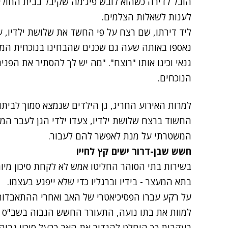
הובל לדירה כשהוא לובש פיג'מה שקיבל בבית החולים
לענות לשאלות הצלמים.
נאספו באותה שעה גם שכנים שהבחינו בנוכחית המ
גנאי וכינו אותו "רוצח". "מה יש לך להסתיר את הפנ
הנוכחים.
למרות האירוע החריג, גן הילדים שנמצא סמוך לביתו
החשוד ברצח שלושת ילדיו, צעדו ילדי הגן לעבר המ
המשטרתי על מנת לאפשר להם לעבור.
חשש שבן-דרור ישים קץ לחייו
בשירות בתי הסוהר החליטו אמש לא לקחת סיכון מיותר
בתא המעצר - בידיו וברגליו כדי שלא ייפגע בעצמו.
על רקע עברו הפסיכיאטרי של האב ואחרי ההתאבדו
למוות את בתו נועה, התעורר החשש הגבוה בשב"ס שב
בעקבות כך הוחלט להגדיר את האב כבעל סיכון גבוה 