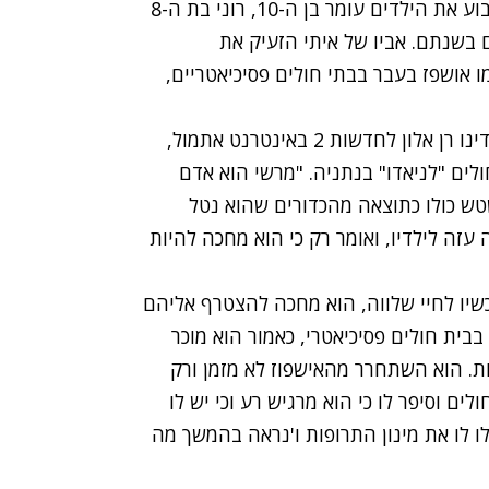
בן-דרור, שהתגרש מאשתו לאחרונה, אירח בסוף השבוע את הילדים עומר בן ה-10, רוני בת ה-8
 אותם בשנתם. אביו של איתי הזעיק את
אושפז בעבר בבתי חולים פסיכיאטריים,
"הוא מחכה להיות עם ילדיו בגן עדן" - כך אמר עורך דינו רן אלון לחדשות 2 באינטרנט אתמול,
ים "לניאדו" בנתניה. "מרשי הוא אדם
טש כולו כתוצאה מהכדורים שהוא נטל
עזה לילדיו, ואומר רק כי הוא מחכה להיות
כשיו לחיי שלווה, הוא מחכה להצטרף אליהם
בבית חולים פסיכיאטרי, כאמור הוא מוכר
ת. הוא השתחרר מהאישפוז לא מזמן ורק
ם וסיפר לו כי הוא מרגיש רע וכי יש לו
ו לו את מינון התרופות ו'נראה בהמשך מה