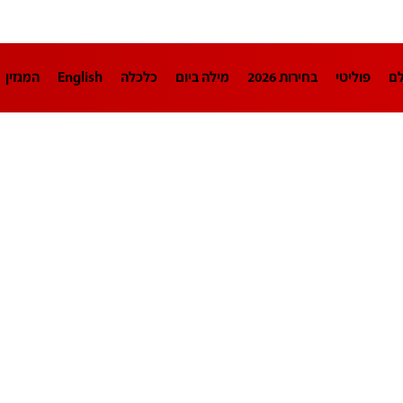
לם
פוליטי
בחירות 2026
מילה ביום
כלכלה
English
המגזין
חינוך
צרכנות
עיצוב ונדל"ן
TECH12
ספורט
פרשנות
בריאו
DA
תוכניות
דרושים חדשות 12
business