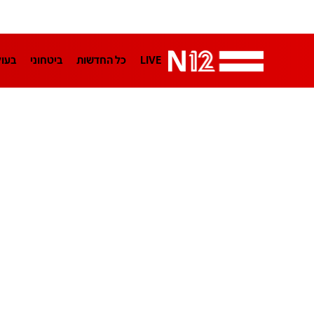
LIVE
כל החדשות
ביטחוני
בעו
LifeStyle
מדיני
בארץ
פלילי
הפודקאסטים
נוסבאום מקליד
TA