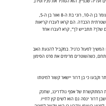
 ועליה שכפ"ץ. הוא הסתיר את פניו וסירב
ליד דירתו, שם רצח על פי החשד את שלושת ילדיו, עומר בן ה-10, רוני בת ה-8 ואור בן ה-5,
שטרתית הכבדה. הם קראו לעברו קריאות
ים שלך? תתבייש לך", קרא לעברו אחד
 המשיך לפעול כרגיל. במקביל להגעת האב
תחם, כשהשוטרים מרימים את סרט הסימון
 וקבעו כי בן דרור יישאר קשור למיטתו
ת המתוקשרת של אסף גולדרינג, שחנק
ן דרור ינסה גם הוא לשים קץ לחייו.
לפגוע בעצמו ונקבע כי הוא ייקשר למיטה