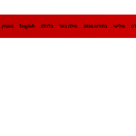
לם
פוליטי
בחירות 2026
מילה ביום
כלכלה
English
המגזין
חינוך
צרכנות
עיצוב ונדל"ן
TECH12
ספורט
פרשנות
בריאו
DA
תוכניות
דרושים חדשות 12
business