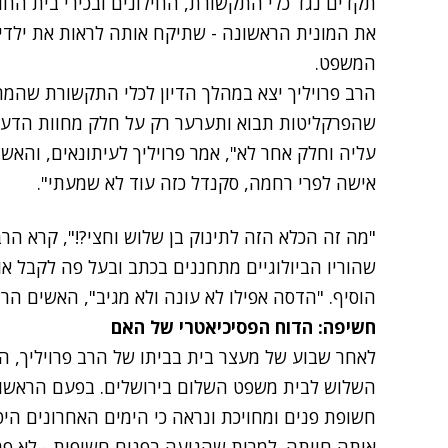
תקדים נגד כלי התקשורת, החילונים ובכירי בית החו
את המונית הראשונה - שתיקח אותה לראות את ילדיה
המשפט.
הרב פרויליך יצא במהלך הדיון לכלי התקשורת שהמתינ
שהפרקליטות תבוא ותערער רק על חלק מחוות הדעת
עליה וחלק אחר לא", אמר פרויליך לעיתונאים, והאשי
אישה לפרי רחמה, סקנדל כזה עוד לא שמעתי".
"מה זה הכלא הזה לתינוק בן שלוש וחצי?!", קרא הרב
שהוריו הביולוגיים מתחננים בכתב ובעל פה לקבל אות
הוסיף. "הדסה אפילו לא עונה ולא מגיב", האשים הרב
חשיפה: הדוח הפסיכיאטרי של האם
לאחר שבוע של מעצר בית בביתו של הרב פרויליך, 
השלוש לבית משפט השלום בירושלים. בפעם הראשו
חשופת פנים ומחויכת ונראה כי הימים האחרונים ה
אותה חוותה. למרות שהגיעה בפנים חשופות - לא פרס