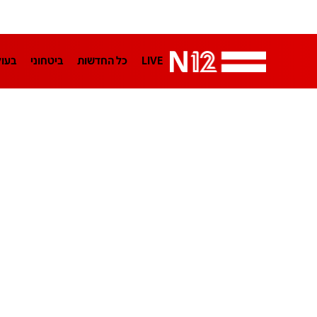
LIVE
כל החדשות
ביטחוני
בעו
LifeStyle
מדיני
בארץ
פלילי
הפודקאסטים
נוסבאום מקליד
TA