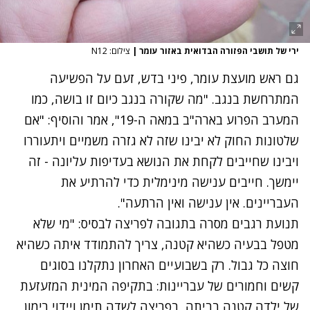
ירי של תושבי הפזורה הבדואית באזור עומר
|
צילום: N12
גם ראש מועצת עומר, פיני בדש, זעם על הפשיעה
המתרחשת בנגב. "מה שקורה בנגב כיום זו בושה, כמו
המערב הפרוע בארה"ב במאה ה-19", אמר והוסיף: "אם
שלטונות החוק לא יבינו שזה לא גזרה משמיים ויתעוררו
ויבינו שחייבים לקחת את הנושא בעדיפות עליונה - זה
יימשך. חייבים ענישה מינימלית כדי להרתיע את
העבריינים. אין ענישה ואין הרתעה".
תנועת רגבים מסרה בתגובה לפריצה לבסיס: "מי שלא
מטפל בבעיה כשהיא קטנה, צריך להתמודד איתה כשהיא
חוצה כל גבול. רק בשבועיים האחרון נתקלנו בסוגים
קשים וחמורים של עבריינות: בתקיפה המינית המזעזעת
של ילדה קטנה בביתה, בפריצה לשדה תימן ויידוי רימון