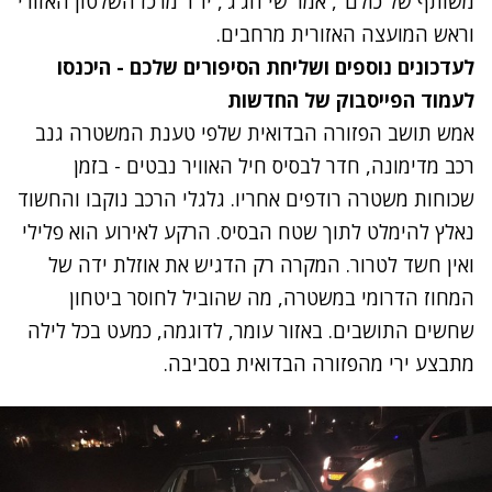
משותף של כולם", אמר שי חג'ג', יו"ר מרכז השלטון האזורי
וראש המועצה האזורית מרחבים.
לעדכונים נוספים ושליחת הסיפורים שלכם - היכנסו
לעמוד הפייסבוק של החדשות
אמש תושב הפזורה הבדואית שלפי טענת המשטרה גנב
רכב מדימונה, חדר לבסיס חיל האוויר נבטים - בזמן
שכוחות משטרה רודפים אחריו. גלגלי הרכב נוקבו והחשוד
נאלץ להימלט לתוך שטח הבסיס. הרקע לאירוע הוא פלילי
ואין חשד לטרור. המקרה רק הדגיש את אוזלת ידה של
המחוז הדרומי במשטרה, מה שהוביל לחוסר ביטחון
שחשים התושבים. באזור עומר, לדוגמה, כמעט בכל לילה
מתבצע ירי מהפזורה הבדואית בסביבה.