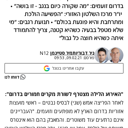
בדרום זועמים: "מה שקורה כיום בנגב - זו בושה" •
יו"ר מרכז השלטון האזורי: "הפשיעה הולכת
ומתרחבת והיא פוגעת בכולם" • תנועת רגבים: "מי
שלא מטפל בבעיה כשהיא קטנה, צריך להתמודד
איתה כשהיא חוצה כל גבול"
ניר דבורי
ו
תמיר סטיינמן
N12
פורסם:
09.02.21, 09:53
עקבו אחרינו בגוגל
נתקלנו בבעיה
דווחו לנו
נסה שוב
"האירוע הלילה מצטרף לשורת מקרים חמורים בדרום":
לאחר
הפריצה אמש (שני) לבסיס נבטים
– ראשי מועצות
אזוריות בדרום הארץ לא מופתעים וזועמים. "העבריינים
אינם נרתעים עוד משוטרים. והמאבק בהם הוא אינטרס