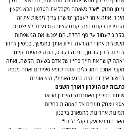
שהגוף מצולק מהשריטות של ההודעות, זה נשאר". רס"ן
ניימן מחזק: "אבל כשאתה מקבל את הטלפון הבא מקצין
העיר, אתה אומר לעצמך 'מישהו צריך לעשות את זה'".
החניכים בקורס הזה, קורס קציני הנפגעים, לא יצטרכו
בקרוב לעמוד על סף הדלת. הם יפגשו את המשפחות
השכולות אחרי ההודעה, וילוו אותך בהמשך, בניסיון לחזור
לחיים. לירון קורמן, חניכה בקורס, מודה שהפחד קיים.
"אתה קושר את חייך בחייו של אדם בשעתו הקשה, ואתה
מקבל אמנם המון כלים ואתה שומע סיפורים ואתה מנסה
לחשוב איך זה יהיה ברגע האמת", היא אומרת.
כתבות יום הזיכרון לאורך השנים
שיחת הטלפון האחרונה: הזיכרון הכואב
אסף ויצחק חוזרים אל האמהות בחלום
תמונות אחרונות מהמארב בלבנון
האב החירש זעק בקול: "לירן!"