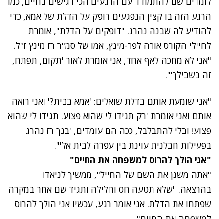
לומדים שם להתמודד עם הרגעים הכי רגישים בחיים, כמו
הרגע הזה בו קצין הנפגעים דופק על הדלת של אמא, כדי
להודיע לה שבנה נהרג. "דופקים על הדלת", אומרת
לחיילי הקורס אורה לפר-מינץ, אמו של סמ"ר רז מינץ ז"ל.
"אני לא מחכה לאף אחד, אני אומרת לאור 'תקום, תפתח,
זה בשבילך'".
"אני שומעת אותם בדלת שואלים: 'אמא בבית?' ואני רואה
אותם ואני אומרת 'רק תגידו לי שהוא פצוע. תגידו לי שהוא
פצוע! ובלי להתבלבל, ככה הם עומדים, 'בנך רז נהרג
בפעילות חבלנית עוינת בין עפרה לבית אל'".
"אני הולך להרוס למשפחה את החיים"
"אתה משנן את השם של החייל", ממשיך לניאדו
בהרצאה. "שלא תטעה חס וחלילה ותגיד שם אחר במקרה
שפתחו את הדלת. אני אומר רגע, עכשיו אני הולך להרוס
למשפחה את החיים".