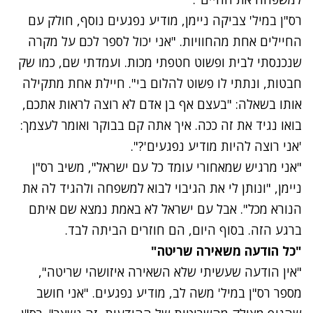
רס"ן במיל' צביקה ניימן, מודיע נפגעים נוסף, חולק עם
החיילים אחת מהחוויות. "אני יכול לספר לכם על מקרה
שנכנסתי לבית ופשוט חטפתי מכות. ועמדתי שם, כמו שק
חבטות, ונתתי לו פשוט להלום בי". חיילת אחת מתקילה
אותו בשאלה: "בעצם אף בן אדם לא רוצה לראות אתכם,
בואו נגיד את זה ככה. איך אתה קם בבוקר ואומר לעצמך:
'אני רוצה להיות מודיע נפגעים'?".
"אני מרגיש שמאחורי עומד כל עם ישראל", משיב רס"ן
ניימן, "ונותן לי את הגיבוי לבוא למשפחה ולהגיד לה את
הנורא מכל". אבל עם ישראל לא באמת נמצא שם איתם
ברגע הזה. בסוף היום, הם חוזרים הביתה לבד.
"כל הודעה משאירה שריטה"
"אין הודעה שעשיתי שלא השאירה איזושהי שריטה",
מספר רס"ן במיל' משה לב, מודיע נפגעים. "אני חושב