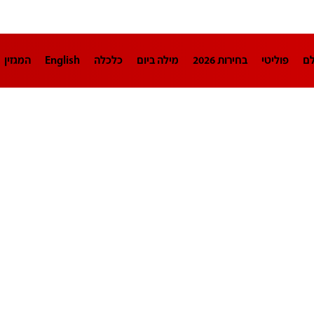
לם
פוליטי
בחירות 2026
מילה ביום
כלכלה
English
המגזין
חינוך
צרכנות
עיצוב ונדל"ן
TECH12
ספורט
פרשנות
בריאו
DA
תוכניות
דרושים חדשות 12
business