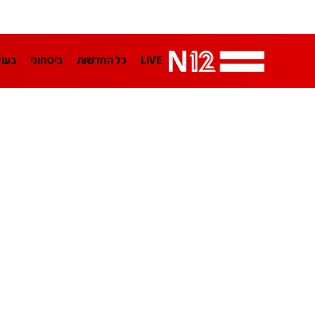
LIVE
כל החדשות
ביטחוני
בעו
LifeStyle
מדיני
בארץ
פלילי
הפודקאסטים
נוסבאום מקליד
TA