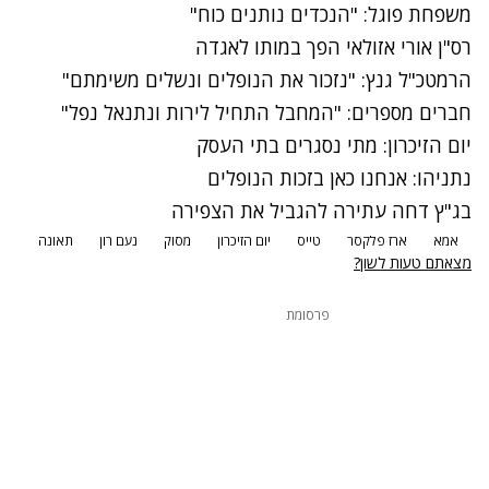
משפחת פוגל: "הנכדים נותנים כוח"
רס"ן אורי אזולאי הפך במותו לאגדה
הרמטכ"ל גנץ: "נזכור את הנופלים ונשלים משימתם"
חברים מספרים: "המחבל התחיל לירות ונתנאל נפל"
יום הזיכרון: מתי נסגרים בתי העסק
נתניהו: אנחנו כאן בזכות הנופלים
בג"ץ דחה עתירה להגביל את הצפירה
אמא
ארז פלקסר
טייס
יום הזיכרון
מסוק
נעם רון
תאונה
מצאתם טעות לשון?
פרסומת